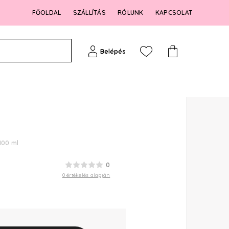
FŐOLDAL
SZÁLLÍTÁS
RÓLUNK
KAPCSOLAT
Belépés
100 ml
0
0 értékelés alapján