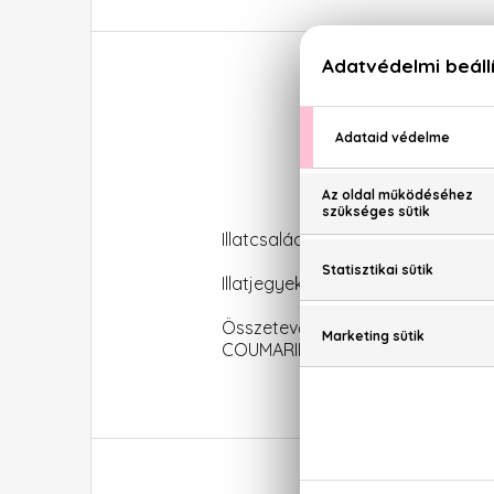
Illatcsalád: Aromás-fás
Illatjegyek: Bergamott, levendula,
Összetevők: ALCOHOL DENAT. 
COUMARIN - GERANIOL - EUGENO