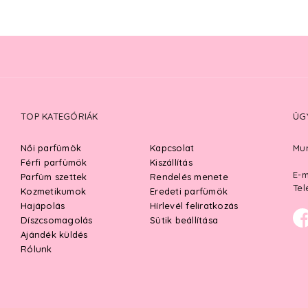
TOP KATEGÓRIÁK
ÜG
Női parfümök
Kapcsolat
Mun
Férfi parfümök
Kiszállítás
E-m
Parfüm szettek
Rendelés menete
Tel
Kozmetikumok
Eredeti parfümök
Hajápolás
Hírlevél feliratkozás
Díszcsomagolás
Sütik beállítása
Ajándék küldés
Rólunk