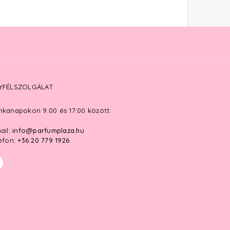
YFÉLSZOLGÁLAT
kanapokon 9:00 és 17:00 között:
ail:
info@parfumplaza.hu
efon:
+36 20 779 1926