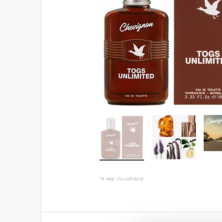
*A kép illusztráció