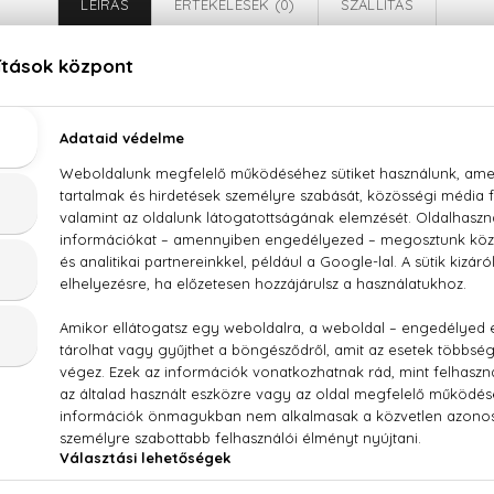
LEÍRÁS
ÉRTÉKELÉSEK (0)
SZÁLLÍTÁS
Chevignon Togs Unlimited Eau De Toilette 100 ml
 ibolya, borostyánkő, fás jegyek
- FRAGRANCE / PARFUM - WATER / AQUA - LINALOOL - LI
L