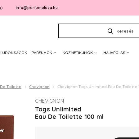
info@parfumplaza.hu
g)
Keresés
ÚJDONSÁGOK
PARFÜMÖK
KOZMETIKUMOK
HAJÁPOLÁS
De Toilette
Chevignon
Chevignon Togs Unlimited Eau De Toilette 
CHEVIGNON
Togs Unlimited
Eau De Toilette 100 ml