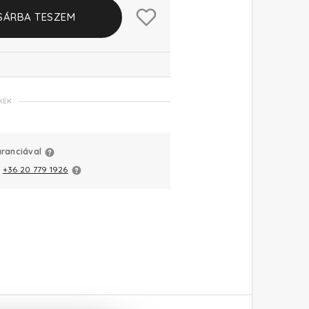
SÁRBA TESZEM
KEK
aranciával
:
+36 20 779 1926