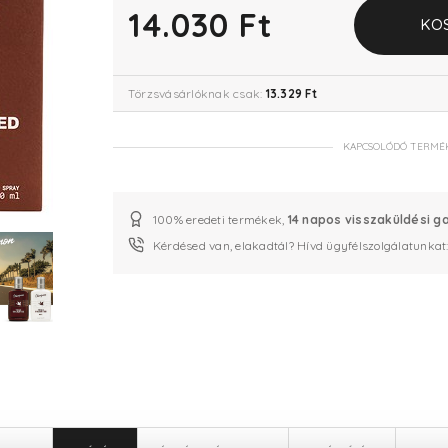
14.030 Ft
KO
Törzsvásárlóknak csak:
13.329 Ft
KAPCSOLÓDÓ TERMÉ
100% eredeti termékek,
14 napos visszaküldési g
Kérdésed van, elakadtál? Hívd ügyfélszolgálatunkat