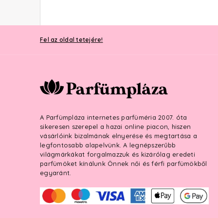
Fel az oldal tetejére!
A Parfümpláza internetes parfüméria 2007. óta
sikeresen szerepel a hazai online piacon, hiszen
vásárlóink bizalmának elnyerése és megtartása a
legfontosabb alapelvünk. A legnépszerűbb
világmárkákat forgalmazzuk és kizárólag eredeti
parfümöket kínálunk Önnek női és férfi parfümökből
egyaránt.