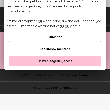
Fel az oldal tetejére!
TOP KATEGÓRIÁK
ÜGYFÉLSZOLGÁLAT
ÁSZF
Adatvédelem
Szállítás és fizetés
© 2007-2026 Parfümpláza.hu