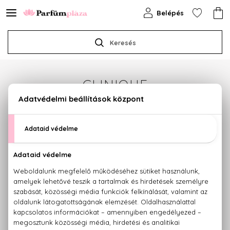
Belépés
Keresés
CLINIQUE
Sajnos jelenleg a márka egyetlen terméke sem
érhető el.
Termékajánlataink megtekintéséhez válasszon az
alábbi kategóriák közül:
PARFÜMÖK
KOZMETIKUMOK
SMINK
HAJÁPOLÁS