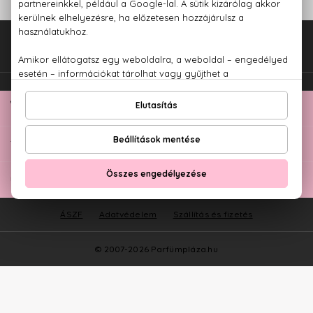
Fel az oldal tetejére!
TOP KATEGÓRIÁK
ÜGYFÉLSZOLGÁLAT
ÁSZF
Adatvédelem
Szállítás és fizetés
© 2007-2026 Parfümpláza.hu