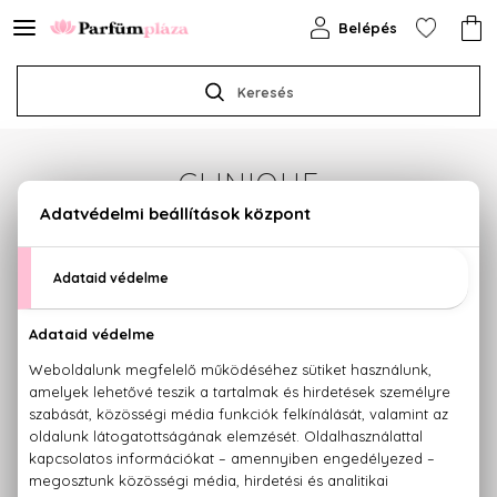
Belépés
Keresés
CLINIQUE
Sajnos jelenleg a márka egyetlen terméke sem
érhető el.
Termékajánlataink megtekintéséhez válasszon az
alábbi kategóriák közül:
PARFÜMÖK
KOZMETIKUMOK
SMINK
HAJÁPOLÁS