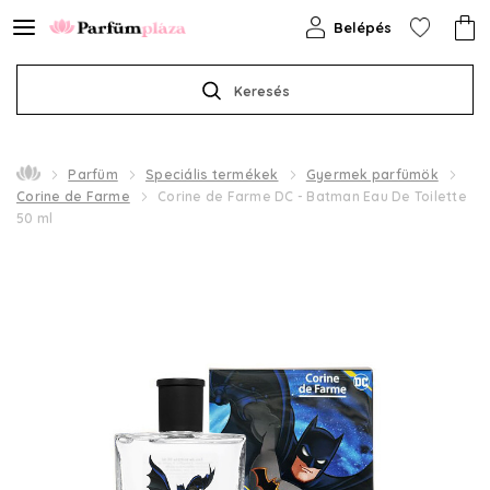
Belépés
Keresés
Parfüm
Speciális termékek
Gyermek parfümök
Corine de Farme
Corine de Farme DC - Batman Eau De Toilette
50 ml