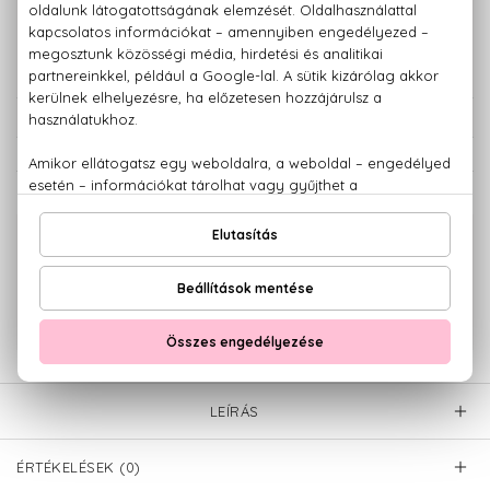
3.950 Ft
KOSÁRBA TESZEM
Törzsvásárlóknak csak:
3.753 Ft
KAPCSOLÓDÓ TERMÉKEK
100% eredeti termékek,
14 napos visszaküldési garanciával
+36 20
Kérdésed van, elakadtál? Hívd ügyfélszolgálatunkat:
779 1926
LEÍRÁS
ÉRTÉKELÉSEK (0)