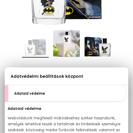
*A kép illusztráció
0
0 értékelés alapján
CORINE DE FARME
DC - Batman
Eau De Toilette 50 ml