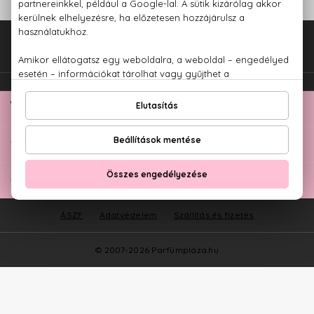
Fel az oldal tetejére!
TOP KATEGÓRIÁK
ÜGYFÉLSZOLGÁLAT
ÁSZF
Adatvédelem
Szállítás és fizetés
© 2007-2026 Parfümpláza.hu