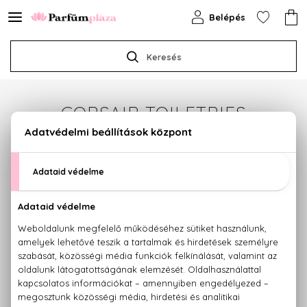
Belépés
Keresés
CORSAIR TOILETRIES
Sajnos jelenleg a márka egyetlen terméke sem
érhető el.
Termékajánlataink megtekintéséhez válasszon az
alábbi kategóriák közül:
PARFÜMÖK
KOZMETIKUMOK
SMINK
HAJÁPOLÁS