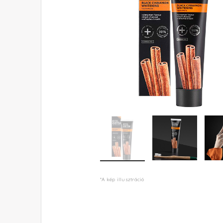
*A kép illusztráció