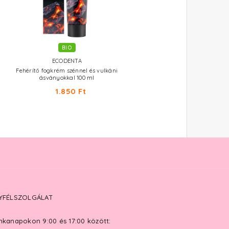
BIO
ECODENTA
Fehérítő fogkrém szénnel és vulkáni
ásványokkal 100 ml
1.850 Ft
YFÉLSZOLGÁLAT
kanapokon 9:00 és 17:00 között: