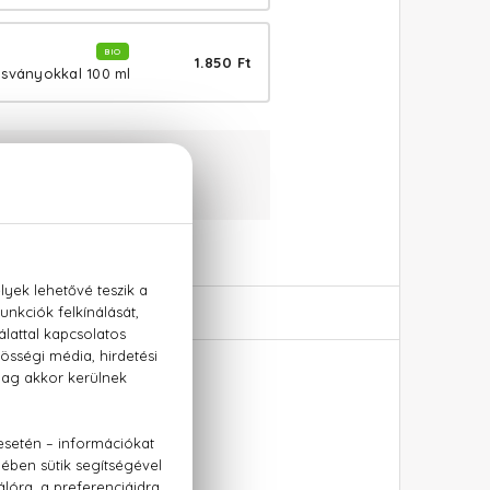
BIO
1.850 Ft
ásványokkal 100 ml
aranciával
:
+36 20 779 1926
ml