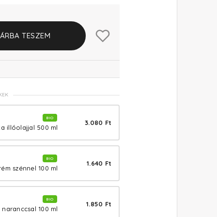
ÁRBA TESZEM
KEK
BIO
3.080 Ft
a illóolajjal 500 ml
BIO
1.640 Ft
rém szénnel 100 ml
BIO
1.850 Ft
 naranccsal 100 ml