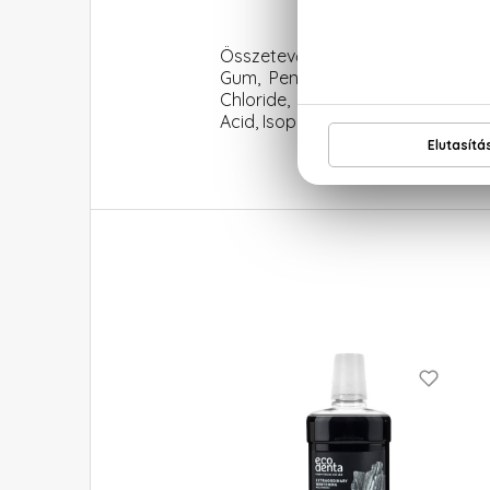
Összetevők: Aqua, Glycerin, Hydr
Gum, Pentylene Glycol, Methyl
Chloride, Charcoal Powder, Polygl
Acid, Isopropyl Alcohol, Cinnamal,