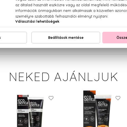
ated Silica, Sorbitol, Disodium Cocoyl Glutamate, Tetrasod
 Diisopropyl Propionamide, Sodium Cocoate, Sodium Sacch
yceryl-10 Stearate, Polyglyceryl-10 Myristate, Polyglycerin
 Eugenol.
NEKED AJÁNLJUK