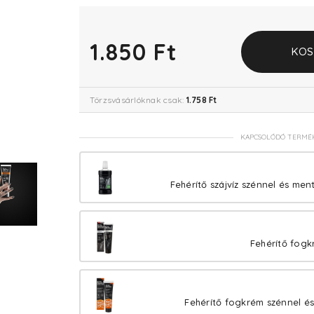
1.850 Ft
KOS
Törzsvásárlóknak csak:
1.758 Ft
KAPCSOLÓDÓ TERMÉ
Fehérítő szájvíz szénnel és ment
Fehérítő fogk
Fehérítő fogkrém szénnel és