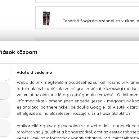
Fehérítő fogkrém szénnel és vulkáni 
100% eredeti termékek,
14 napos visszaküldési g
Kérdésed van, elakadtál? Hívd ügyfélszolgálatunkat
LEÍRÁS
ÉRTÉKELÉSEK (0)
SZÁLLÍTÁS
codenta Fehérítő fogkrém szénnel és fahéjjal 100 