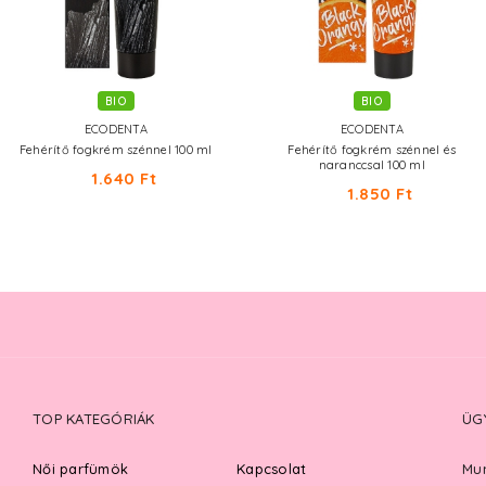
BIO
BIO
ECODENTA
ECODENTA
Fehérítő fogkrém szénnel 100 ml
Fehérítő fogkrém szénnel és
naranccsal 100 ml
1.640 Ft
1.850 Ft
TOP KATEGÓRIÁK
ÜG
Női parfümök
Kapcsolat
Mun