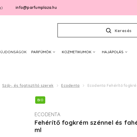
info@parfumplaza.hu
g)
Keresés
ÚJDONSÁGOK
PARFÜMÖK
KOZMETIKUMOK
HAJÁPOLÁS
Száj-, és fogtisztító szerek
Ecodenta
Ecodenta Fehérítő fogkrém
BIO
ECODENTA
Fehérítő fogkrém szénnel és fahé
ml