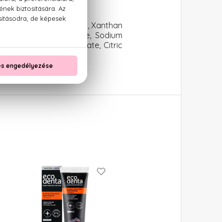
ium Pyrophosphate, Aroma, Xanthan
arin, Sodium Glutamate, Sodium
-10, Sodium Dehydroacetate, Citric