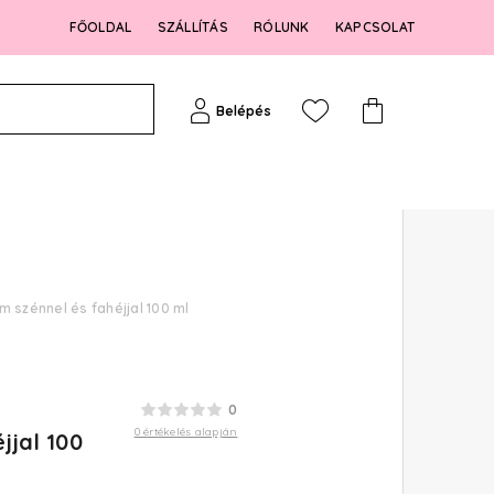
FŐOLDAL
SZÁLLÍTÁS
RÓLUNK
KAPCSOLAT
Belépés
 szénnel és fahéjjal 100 ml
0
0 értékelés alapján
jjal 100