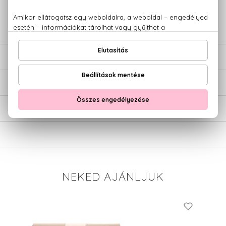
+36 20
Kérdésed van, elakadtál? Hívd ügyfélszolgálatunkat:
779 1926
LEÍRÁS
ÉRTÉKELÉSEK (0)
SZÁLLÍTÁS
NEKED AJÁNLJUK