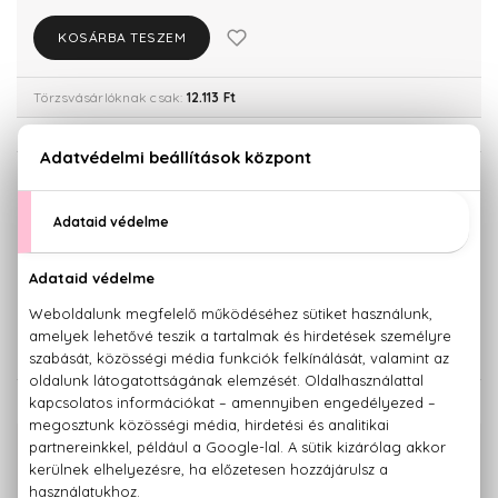
KOSÁRBA TESZEM
Törzsvásárlóknak csak:
12.113 Ft
KISZERELÉS KIVÁLASZTÁSA
30 ml
Teszter 90 ml
12.750 Ft
16.750 Ft
50 ml
17.410 Ft
KAPCSOLÓDÓ TERMÉKEK
100% eredeti termékek,
14 napos visszaküldési garanciával