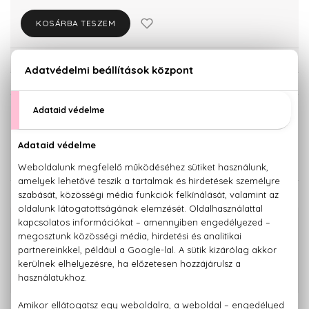
KOSÁRBA TESZEM
Törzsvásárlóknak csak:
7.980 Ft
KISZERELÉS KIVÁLASZTÁSA
125 ml
Teszter 125 ml
8.400 Ft
8.400 Ft
KAPCSOLÓDÓ TERMÉKEK
100% eredeti termékek,
14 napos visszaküldési garanciával
+36 20
Kérdésed van, elakadtál? Hívd ügyfélszolgálatunkat:
779 1926