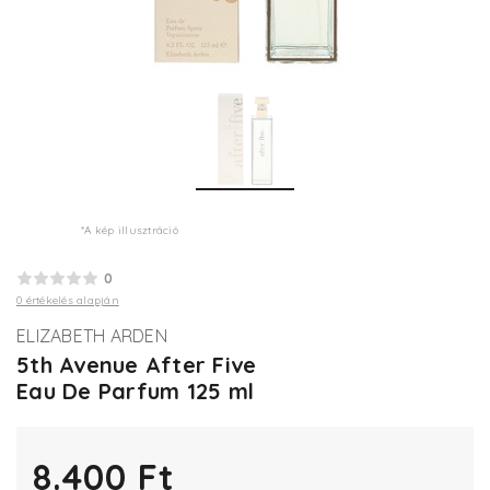
*A kép illusztráció
0
0 értékelés alapján
ELIZABETH ARDEN
5th Avenue After Five
Eau De Parfum 125 ml
8.400 Ft