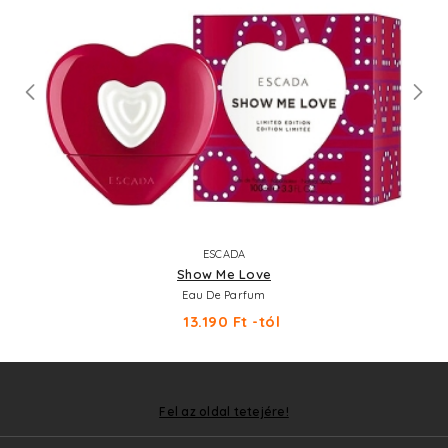
ESCADA
Show Me Love
Eau De Parfum
13.190 Ft -tól
Fel az oldal tetejére!