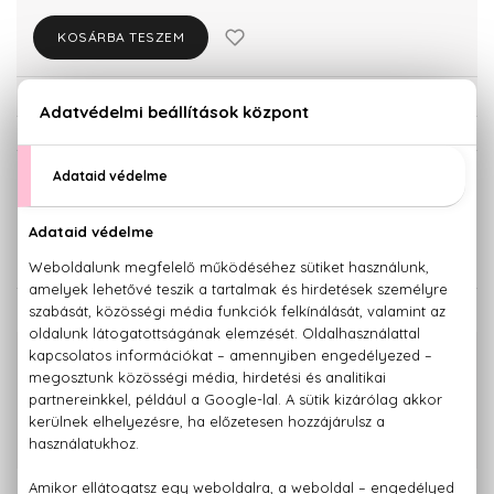
KOSÁRBA TESZEM
Törzsvásárlóknak csak:
12.113 Ft
KISZERELÉS KIVÁLASZTÁSA
50 ml
80 ml
12.750 Ft
13.620 Ft
KAPCSOLÓDÓ TERMÉKEK
100% eredeti termékek,
14 napos visszaküldési garanciával
+36 20
Kérdésed van, elakadtál? Hívd ügyfélszolgálatunkat:
779 1926