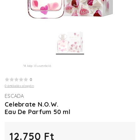
*A kép illusztráció
0
0 értékelés alapján
ESCADA
Celebrate N.O.W.
Eau De Parfum 50 ml
12.750 Ft