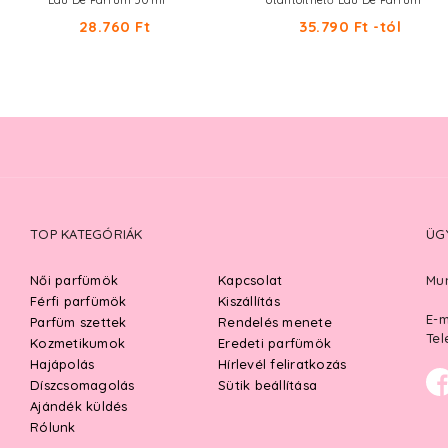
Eau De Parfum 50 ml
Utántölthető Eau De Parfum
28.760 Ft
35.790 Ft -tól
TOP KATEGÓRIÁK
ÜG
Női parfümök
Kapcsolat
Mun
Férfi parfümök
Kiszállítás
E-m
Parfüm szettek
Rendelés menete
Tel
Kozmetikumok
Eredeti parfümök
Hajápolás
Hírlevél feliratkozás
Díszcsomagolás
Sütik beállítása
Ajándék küldés
Rólunk