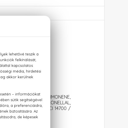
arfum
TE, BENZYL ALCOHOL, LIMONENE,
NILATE, HYDROXYCITRONELLAL,
E, BENZYL BENZOATE, CI 14700 /