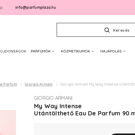
info@parfumplaza.hu
g)
Keresés
ÚJDONSÁGOK
PARFÜMÖK
KOZMETIKUMOK
HAJÁPOLÁS
De Parfum
Giorgio Armani
Giorgio Armani My Way Intense Utántöl
GIORGIO ARMANI
My Way Intense
Utántölthető Eau De Parfum 90 m