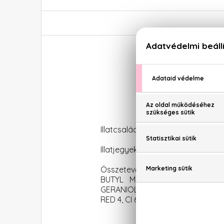
Gior
Illatcsalád: Virágos-fás
Illatjegyek: narancsvirág, tubarózs
Összetevők: ALCOHOL, PARFUM 
BUTYL METHOXYDIBENZOYLMETH
GERANIOL, EUGENOL, CITRAL, IS
RED 4, CI 60730 / EXT. VIOLET 2, C