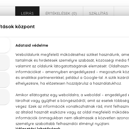
LEÍRÁS
ÉRTÉKELÉSEK (0)
SZÁLLÍTÁS
gio Armani My Way Intense Utántölthető Eau De P
a, szantálfa, vanília
/ FRAGRANCE, AQUA / WATER, LINALOOL, BENZYL SALICYLA
ANE, HEXYL CINNAMAL, CITRONELLOL, METHYL ANTHRA
OEUGENOL, TRIS(TETRAMETHYLHYDROXYPIPERIDINOL) CITRAT
I 17200 / RED 36