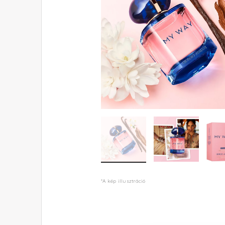
*A kép illusztráció