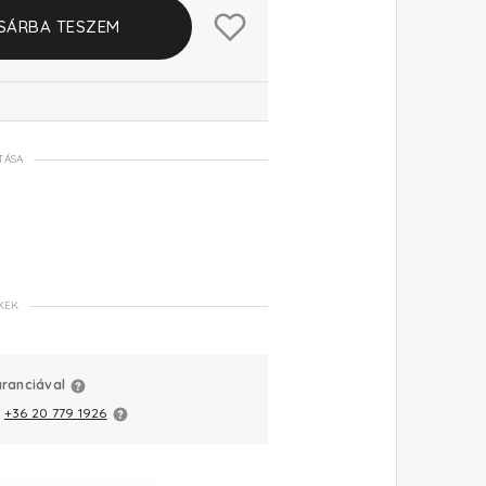
SÁRBA TESZEM
TÁSA
KEK
aranciával
:
+36 20 779 1926