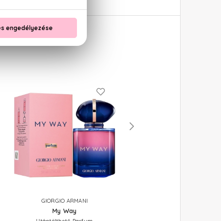
ÚJDONSÁG
GIORGIO ARMANI
GIORGIO ARMANI
My Way
My Way Ylang