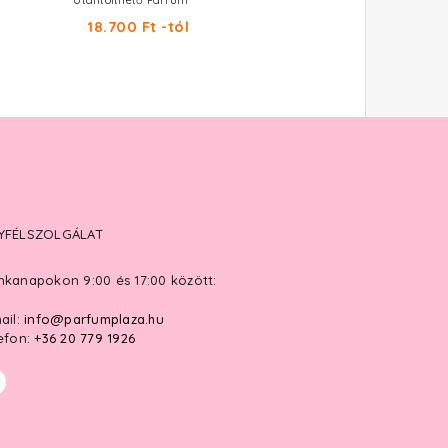
Utántölthető Parfum
Eau De Parfum
18.700 Ft -tól
28.320 Ft -tól
YFÉLSZOLGÁLAT
kanapokon 9:00 és 17:00 között:
ail:
info@parfumplaza.hu
efon:
+36 20 779 1926