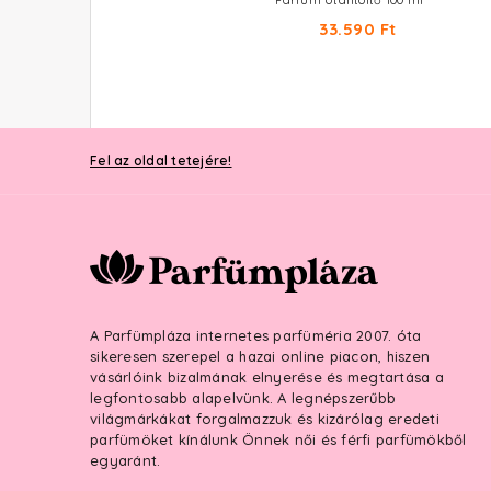
Eau De Parfum
Parfum Utántöltő 100 ml
18.700 Ft -tól
33.590 Ft
Fel az oldal tetejére!
A Parfümpláza internetes parfüméria 2007. óta
sikeresen szerepel a hazai online piacon, hiszen
vásárlóink bizalmának elnyerése és megtartása a
legfontosabb alapelvünk. A legnépszerűbb
világmárkákat forgalmazzuk és kizárólag eredeti
parfümöket kínálunk Önnek női és férfi parfümökből
egyaránt.