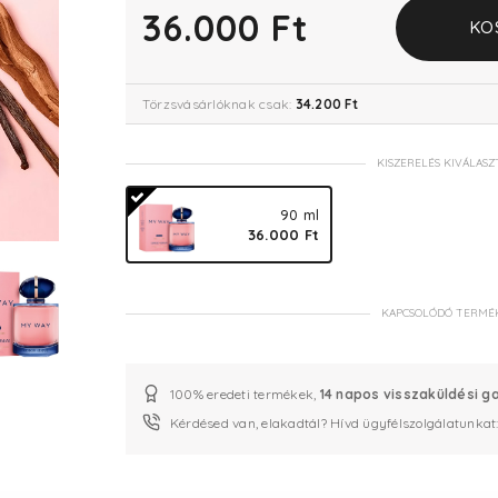
36.000 Ft
KO
Törzsvásárlóknak csak:
34.200 Ft
KISZERELÉS KIVÁLASZ
90 ml
36.000 Ft
KAPCSOLÓDÓ TERMÉ
100% eredeti termékek,
14 napos visszaküldési g
Kérdésed van, elakadtál? Hívd ügyfélszolgálatunkat