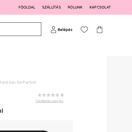
FŐOLDAL
SZÁLLÍTÁS
RÓLUNK
KAPCSOLAT
Belépés
thető Eau De Parfum
0
0 értékelés alapján
l