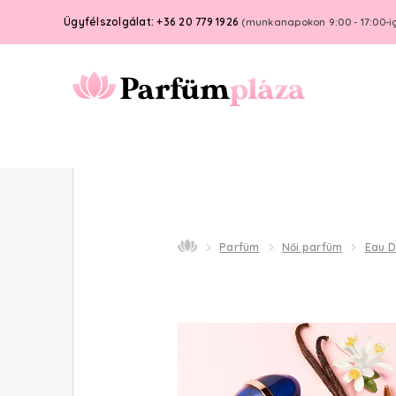
Ügyfélszolgálat: +36 20 779 1926
(munkanapokon 9:00 - 17:00-i
Parfüm
Női parfüm
Eau 