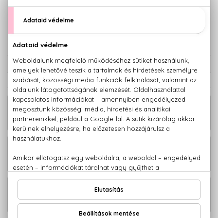
12.310 Ft
KOSÁRBA TESZEM
Törzsvásárlóknak csak:
11.695 Ft
KAPCSOLÓDÓ TERMÉKEK
Gentleman Society Eau De Parfum
11.670 Ft
Extrême Zsebparfüm 12,5 ml
20.900 Ft -
Gentleman Society Eau De Parfum
tól
Gentleman Society Eau De Parfum
10.790 Ft
Mini 6 ml