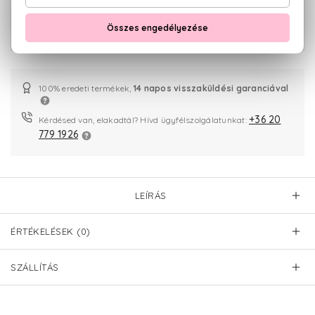
Gentleman Society Eau De Parfum
20.900 Ft -
Extrême
tól
100% eredeti termékek,
14 napos visszaküldési garanciával
+36 20
Kérdésed van, elakadtál? Hívd ügyfélszolgálatunkat:
779 1926
LEÍRÁS
ÉRTÉKELÉSEK (0)
SZÁLLÍTÁS