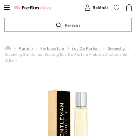
Belépés
Keresés
Parfüm
Férfi parfüm
Eau De Parfum
Givenchy
Givenchy Gentleman Society Eau De Parfum Ambrée Zsebparfüm
12,5 ml