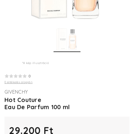
*A kép illusztráció
0
0 értékelés alapján
GIVENCHY
Hot Couture
Eau De Parfum 100 ml
29.200 Ft