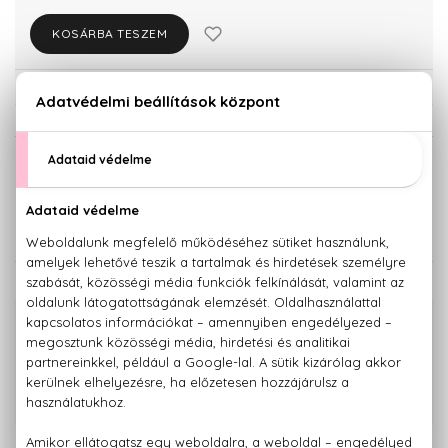
KOSÁRBA TESZEM
Törzsvásárlóknak csak:
27.740 Ft
KISZERELÉS KIVÁLASZTÁSA
100 ml
29.200 Ft
KAPCSOLÓDÓ TERMÉKEK
100% eredeti termékek,
14 napos visszaküldési garanciával
+36 20
Kérdésed van, elakadtál? Hívd ügyfélszolgálatunkat:
779 1926