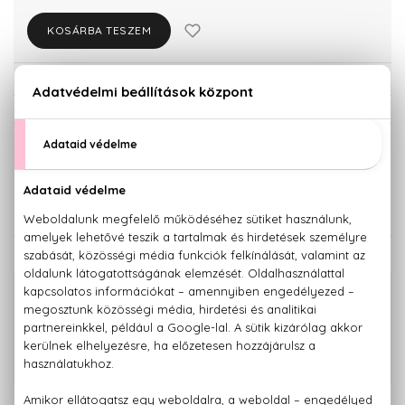
KOSÁRBA TESZEM
Törzsvásárlóknak csak:
22.354 Ft
KISZERELÉS KIVÁLASZTÁSA
50 ml
100 ml
23.530 Ft
30.080 Ft
KAPCSOLÓDÓ TERMÉKEK
100% eredeti termékek,
14 napos visszaküldési garanciával
+36 20
Kérdésed van, elakadtál? Hívd ügyfélszolgálatunkat:
779 1926