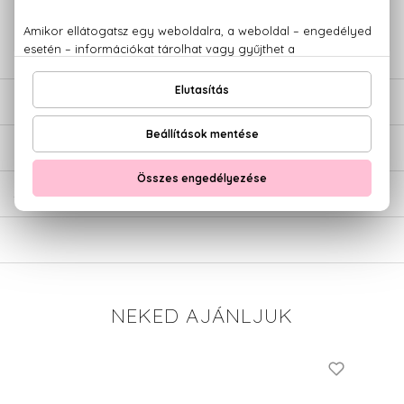
+36 20
Kérdésed van, elakadtál? Hívd ügyfélszolgálatunkat:
779 1926
LEÍRÁS
ÉRTÉKELÉSEK (0)
SZÁLLÍTÁS
NEKED AJÁNLJUK