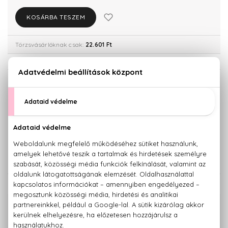
KOSÁRBA TESZEM
Törzsvásárlóknak csak:
22.601 Ft
KISZERELÉS KIVÁLASZTÁSA
30 ml
50 ml
23.790 Ft
28.260 Ft
100 ml
34.030 Ft
KAPCSOLÓDÓ TERMÉKEK
100% eredeti termékek,
14 napos visszaküldési garanciával