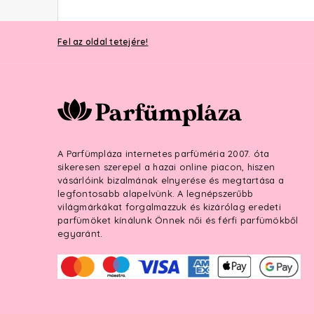
Fel az oldal tetejére!
A Parfümpláza internetes parfüméria 2007. óta
sikeresen szerepel a hazai online piacon, hiszen
vásárlóink bizalmának elnyerése és megtartása a
legfontosabb alapelvünk. A legnépszerűbb
világmárkákat forgalmazzuk és kizárólag eredeti
parfümöket kínálunk Önnek női és férfi parfümökből
egyaránt.