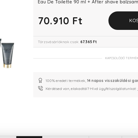
Eau De Toilette 90 ml + After shave balzsam
70.910 Ft
KO
Törzsvásárlóknak csak:
67.365 Ft
KAPCSOLÓDÓ TERMÉ
100% eredeti termékek,
14 napos visszaküldési ga
Kérdésed van, elakadtál? Hívd ügyfélszolgálatunkat: