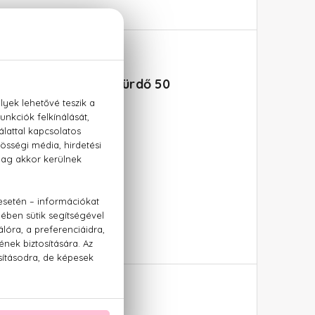
alzsam 75 ml + Tusfürdő 50