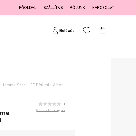
FŐOLDAL
SZÁLLÍTÁS
RÓLUNK
KAPCSOLAT
Belépés
 Homme Szett - EDT 90 ml + After
0
0 értékelés alapján
mme
l