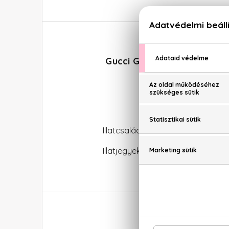
Gucci Gucci Made To Measu
Illatcsalád: Aromás-fűszeres
Illatjegyek: bergamott, levendula