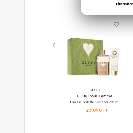
VERSACE
GUCCI
Blue Jeans
Guilty Pour Femme
Eau De Toilette
Eau De Toilette Szett 50+50 ml
8.180 Ft -tól
23.090 Ft