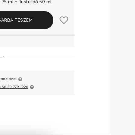
 75 ml + Tusfürdő 50 ml
SÁRBA TESZEM
KEK
ranciával
+36 20 779 1926