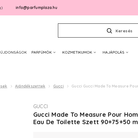
info@parfumplaza.hu
g)
Keresés
ÚJDONSÁGOK
PARFÜMÖK
KOZMETIKUMOK
HAJÁPOLÁS
ések
Ajándékszettek
Gucci
Gucci Gucci Made To Measure Pour
GUCCI
Gucci Made To Measure Pour Ho
Eau De Toilette Szett 90+75+50 m