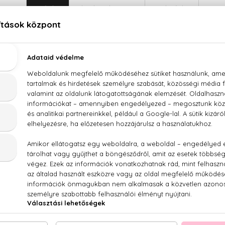
LEÍRÁS
ÉRTÉKELÉSEK (0)
SZÁLLÍTÁS
re Pour Homme Szett - EDT 90 ml + After shave b
ml
, ánizs, szerecsendió, borókabogyó, labdanum, pacsuli, bőr