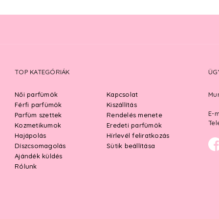
TOP KATEGÓRIÁK
ÜG
Női parfümök
Kapcsolat
Mun
Férfi parfümök
Kiszállítás
E-m
Parfüm szettek
Rendelés menete
Tel
Kozmetikumok
Eredeti parfümök
Hajápolás
Hírlevél feliratkozás
Díszcsomagolás
Sütik beállítása
Ajándék küldés
Rólunk