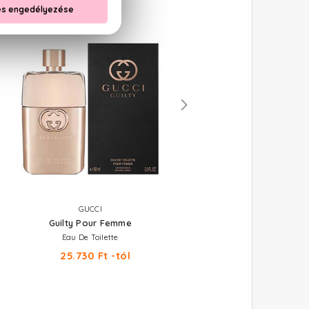
GUCCI
GUCCI
Guilty Pour Femme
Guilty Black
Eau De Toilette
Eau De Toilette
25.730 Ft -tól
46.760 Ft -tól