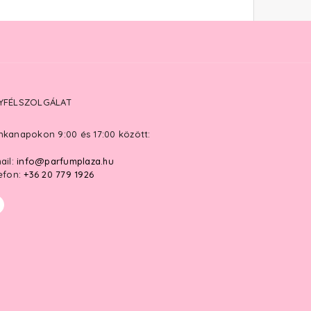
YFÉLSZOLGÁLAT
kanapokon 9:00 és 17:00 között:
ail:
info@parfumplaza.hu
efon:
+36 20 779 1926