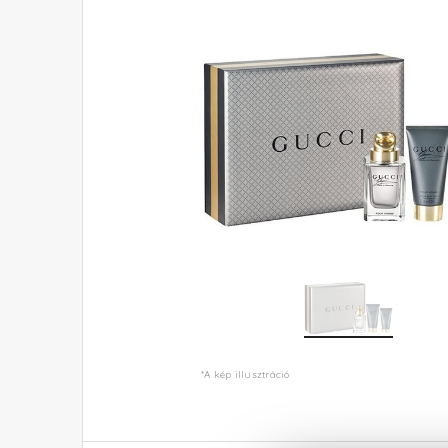
*A kép illusztráció