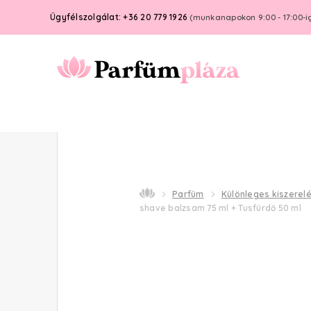
Ügyfélszolgálat: +36 20 779 1926
(munkanapokon 9:00 - 17:00-i
Parfüm
Különleges kiszerel
shave balzsam 75 ml + Tusfürdő 50 ml