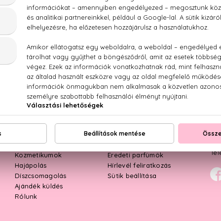
MÖK
KOZMETIKUMOK
SMINK
HAJ
TOP KATEGÓRIÁK
ÜG
Női parfümök
Kapcsolat
Mun
Férfi parfümök
Kiszállítás
E-m
Parfüm szettek
Rendelés menete
Tel
Kozmetikumok
Eredeti parfümök
Hajápolás
Hírlevél feliratkozás
Díszcsomagolás
Sütik beállítása
Ajándék küldés
Rólunk