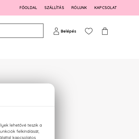
FŐOLDAL
SZÁLLÍTÁS
RÓLUNK
KAPCSOLAT
Belépés
N
ák közül: