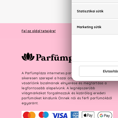
PARFÜ
Fel az oldal tetejére!
A Parfümpláza internetes parfüméria 2007. óta
sikeresen szerepel a hazai online piacon, hiszen
vásárlóink bizalmának elnyerése és megtartása a
legfontosabb alapelvünk. A legnépszerűbb
világmárkákat forgalmazzuk és kizárólag eredeti
parfümöket kínálunk Önnek női és férfi parfümökből
egyaránt.