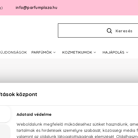
info@parfumplaza.hu
g)
Keresés
ÚJDONSÁGOK
PARFÜMÖK
KOZMETIKUMOK
HAJÁPOLÁS
HACKETT LONDO
Sajnos jelenleg a márka egyetlen terméke sem érhető el.
ánlataink megtekintéséhez válasszon az alábbi kategóri