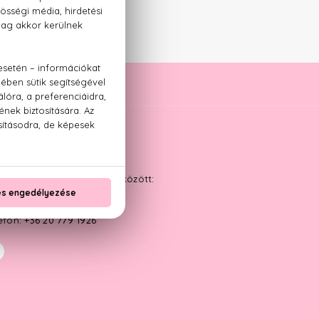
ÁPOLÁS
YFÉLSZOLGÁLAT
kanapokon 9:00 és 17:00 között:
ail:
info@parfumplaza.hu
efon:
+36 20 779 1926