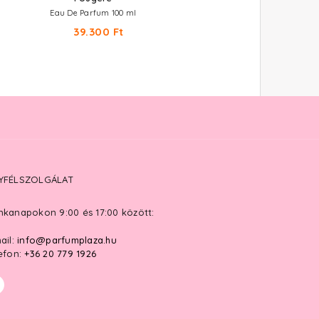
Eau De Parfum Szett 50+75 m
Eau De Parfum 100 ml
28.120 Ft
39.300 Ft
YFÉLSZOLGÁLAT
kanapokon 9:00 és 17:00 között:
ail:
info@parfumplaza.hu
efon:
+36 20 779 1926