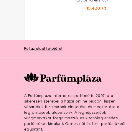
Eau De Parfum
Eau De Toilette 100 ml
12.530 Ft -tól
15.430 Ft
Fel az oldal tetejére!
A Parfümpláza internetes parfüméria 2007. óta
sikeresen szerepel a hazai online piacon, hiszen
vásárlóink bizalmának elnyerése és megtartása a
legfontosabb alapelvünk. A legnépszerűbb
világmárkákat forgalmazzuk és kizárólag eredeti
parfümöket kínálunk Önnek női és férfi parfümökből
egyaránt.