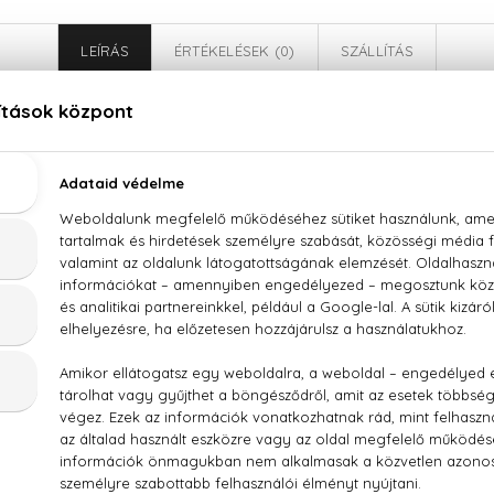
LEÍRÁS
ÉRTÉKELÉSEK (0)
SZÁLLÍTÁS
Hugo Deep Red Eau De Parfum
k minden cseppje erotikával fűtött. A
Hugo Boss
Deep Red
s elsöprő erejűek. A
Deep Red
pikáns gyümölcsei után a le
leg vaníliában és szantálban rejlik.
bizli, mandarin, körte, gyömbér, gyömbér virág, tubarózsa, fréz
 FRAGRANCE, WATER, ETHYLHEXYL METHOXYCINNAMATE, 
ICYLATE, HYDROXYCITRONELLAL, , LIMONENE, LINALO
, CITRAL, BENZYL ALCOHOL, BENZYL BENZOATE, CITRONELL