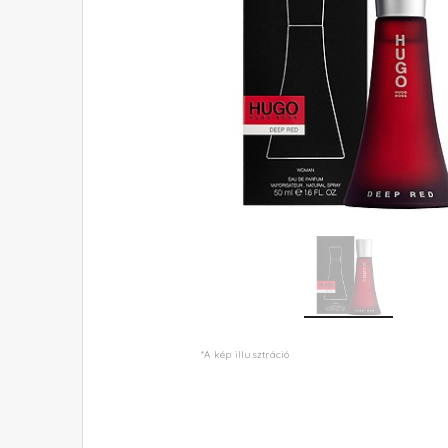
*A kép illusztráció