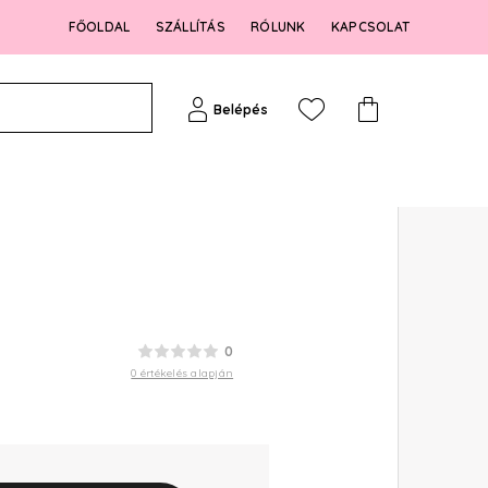
FŐOLDAL
SZÁLLÍTÁS
RÓLUNK
KAPCSOLAT
Belépés
0
0 értékelés alapján