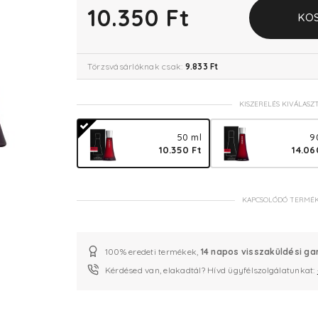
10.350 Ft
KO
Törzsvásárlóknak csak:
9.833 Ft
KISZERELÉS KIVÁLASZ
50 ml
9
10.350 Ft
14.06
KAPCSOLÓDÓ TERMÉ
100% eredeti termékek,
14 napos visszaküldési ga
Kérdésed van, elakadtál? Hívd ügyfélszolgálatunkat: