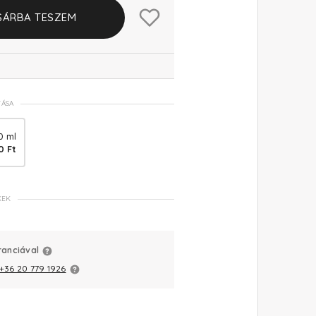
SÁRBA TESZEM
TÁSA
0 ml
0 Ft
KEK
ranciával
+36 20 779 1926