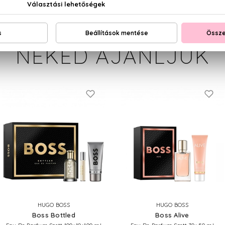
NEKED AJÁNLJUK
HUGO BOSS
HUGO BOSS
Boss Bottled
Boss Alive