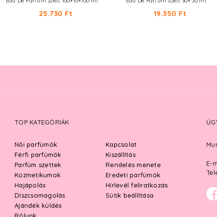
Eau De Parfum Szett 100+10+100 ml
Eau De Parfum Szett 30+50 ml
25.730 Ft
19.350 Ft
TOP KATEGÓRIÁK
ÜG
Női parfümök
Kapcsolat
Mun
Férfi parfümök
Kiszállítás
E-m
Parfüm szettek
Rendelés menete
Tel
Kozmetikumok
Eredeti parfümök
Hajápolás
Hírlevél feliratkozás
Díszcsomagolás
Sütik beállítása
Ajándék küldés
Rólunk