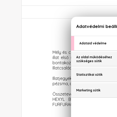
Mély és csábító
parfüm
, melyne
illat első szárnypróbálgatásai i
bontakozik ki. A parfüm ereje a me
Illatcsalád: Orientális-vaníliás
Illatjegyek: Vérnarancs, fekete ri
pézsma, cédrus
Összetevők: ALCOHOL DENAT,
HEXYL BENZOATE, BENZYL SAL
FURFURACEA, EUGENOL, GERANIOL