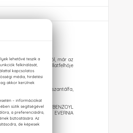
kacéran kacsint a bőrről, már az
gharsányabb virágok illatfelhője
ia, hibiszkusz, vanília, szantálfa,
DIETHYLAMINO HYDROXYBENZOYL
OL, HEXYL CINNAMAL, EVERNIA
OL ,