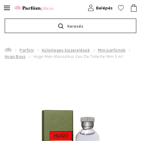
Belépés
Keresés
Parfüm
Különleges kiszerelések
Mini parfümök
Hugo Boss
Hugo Man Klasszikus Eau De Toilette Mini 5 ml