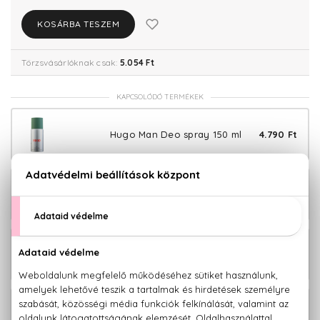
KOSÁRBA TESZEM
Törzsvásárlóknak csak:
5.054 Ft
KAPCSOLÓDÓ TERMÉKEK
Hugo Man Deo spray 150 ml
4.790 Ft
12.310 Ft -
Hugo Man Eau De Toilette
tól
Hugo Man Eau De Toilette Szett
35.790 Ft
125+40 ml
30.080 Ft -
Hugo Man Klasszikus Eau De Toilette