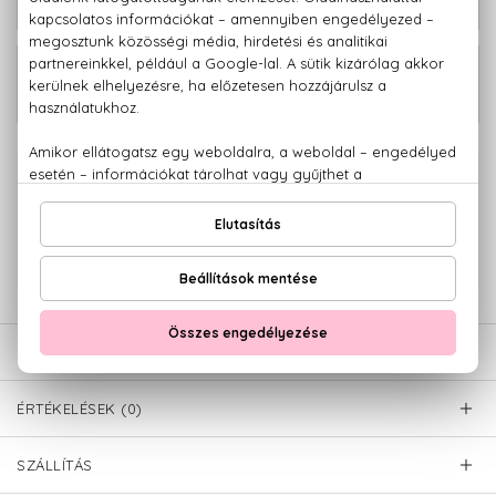
tól
Hugo Man Eau De Toilette Szett
44.570 Ft
200+100 ml
100% eredeti termékek,
14 napos visszaküldési garanciával
+36 20
Kérdésed van, elakadtál? Hívd ügyfélszolgálatunkat:
779 1926
LEÍRÁS
ÉRTÉKELÉSEK (0)
SZÁLLÍTÁS