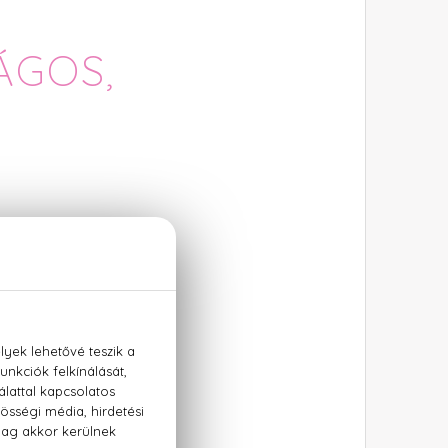
ÁGOS,
SAI:
olja valódi szándékát.
osem tudja mit hova
andó elfogadni
a legyen.
e türelmetlenségében
 Ragyogó ötletei
ltoztatja a