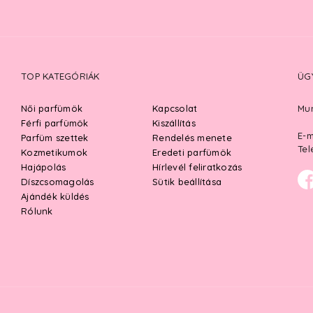
TOP KATEGÓRIÁK
ÜG
Női parfümök
Kapcsolat
Mun
Férfi parfümök
Kiszállítás
E-m
Parfüm szettek
Rendelés menete
Tel
Kozmetikumok
Eredeti parfümök
Hajápolás
Hírlevél feliratkozás
Díszcsomagolás
Sütik beállítása
Ajándék küldés
Rólunk