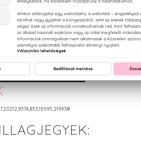
le örökmozgó. Hirtelen cikázik egyik embertől a másikig, átt
ikra, mintha egyetlen nap alatt egész életet akarna leélni.
 örök szerelmes típus. Nem veti meg az új kalandokat. De m
m kenyere, nem a nők jelentik számára a legfontosabbat. A
sosem fárasztó.
T URAKNAK:
AROMÁ
K
20212,9374,853,19595,21993#
ILLAGJEGYEK: