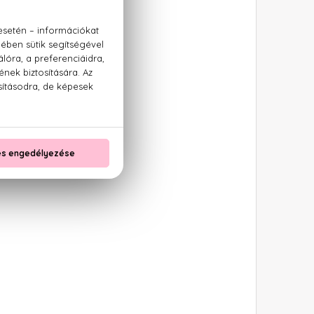
ér egyik
ert a
nnak ellenére, hogy
S