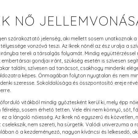
EK NŐ JELLEMVONÁSA
 igen szórakoztató jelenség, aki mellett sosem unatkoznak a
jtélyessége vonzóvá teszi. Az Ikrek nőnél az ész uralja a sz
irányba tereli a társalgás folyamát. Mindig együttérzéssel
 embertársai gondjai iránt, szükség esetén is szívesen segí
kar találni, szívesen ad tanácsot, csakhogy mindenki elége
áldozatra képes. Önmagában folyton nyugtalan és nem mind
ndenki szeresse. Sokoldalúsága és összpontosító ereje ré
erre.
őforduló vitákból mindig győztesként kerül ki, mely épp nő
félrelép, sosem érhető tetten. Vele élni nem könnyű, sőt, f
z a lángoló nőiesség. Az Ikrek nő egyszerű és közvetlen, ne
t cselekszik, nem szereti, ha sürgetik. Valódi univerzuma a 
lában ő a kezdeményező, nagyon kíváncsi és lelkesedő, ak