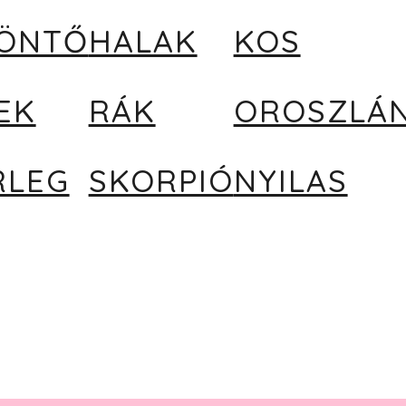
ZÖNTŐ
HALAK
KOS
EK
RÁK
OROSZLÁ
RLEG
SKORPIÓ
NYILAS