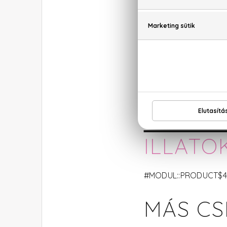
munkahelyét.
Az Ikrek szülötte affé
tevékenységétől a más
Érzelmi életében ő az
szentimentalizmus ne
rámenős, közelsége 
AJÁNLA
ILLATO
#MODUL::PRODUCT$47,
MÁS CS