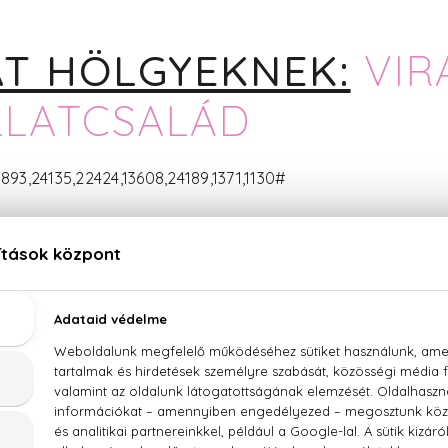
T HÖLGYEKNEK:
VIR
LLATCSALÁD
,24135,22424,13608,24189,1371,1130#
EK FÉRFI JELLEMVONÁ
olyton nyugtalan és ideges lévén, az Ikrek férfi mindig eltitk
ge ellenére az Ikrek meglehetősen álhatatlan és hanyag, s
lefog, hamar elfelejti mit is akart. Ezzel együtt sosem hajl
lőírt programot s még kevésbé azt, hogy az idő rabszolgáj
mégis elbűvölő még akkor is, ha sok mindenbe belekezd, d
Esetleges kudarcai nagyon lehangolják és önváddal telítik.
ül, de mert nem kitartó és hamar elunja magát, gyakran vá