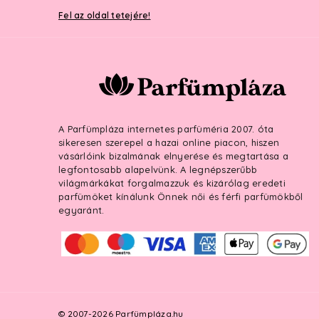
Fel az oldal tetejére!
A Parfümpláza internetes parfüméria 2007. óta
sikeresen szerepel a hazai online piacon, hiszen
vásárlóink bizalmának elnyerése és megtartása a
legfontosabb alapelvünk. A legnépszerűbb
világmárkákat forgalmazzuk és kizárólag eredeti
parfümöket kínálunk Önnek női és férfi parfümökből
egyaránt.
© 2007-2026 Parfümpláza.hu