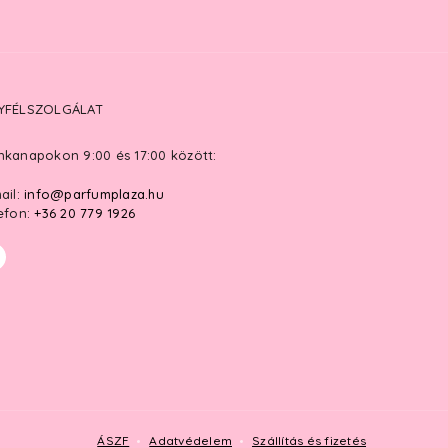
YFÉLSZOLGÁLAT
kanapokon 9:00 és 17:00 között:
ail:
info@parfumplaza.hu
efon:
+36 20 779 1926
ÁSZF
Adatvédelem
Szállítás és fizetés