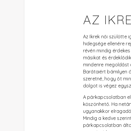
AZ IKR
Az Ikrek női szülötte
hidegsége ellenére re
révén mindig érdekes 
másikat és érdeklődik
mindenre megoldást a
Barátaiért bámilyen 
szeretné, hogy őt mi
dolgot is végez egysz
A párkapcsolatban el
köszönhető. Ha netán 
ugyanakkor elragadó e
Mindig a kedve szerin
párkapcsolatban álta