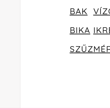
BAK
VÍ
BIKA
IKR
SZŰZ
MÉ