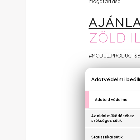
magatartása.
AJÁNLA
ZÖLD I
#MODUL::PRODUCT$8893
AZ IKR
Ellentétes karakter. F
Látszólagos kimértsé
tesz, s ha valamibe be
valamely szigorúan e
Sokoldalúsága révén 
semmit sem fejez be. 
révén hamar érvényes