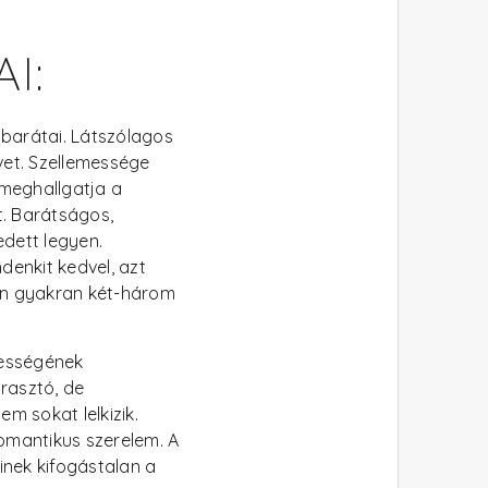
I:
 barátai. Látszólagos
ívet. Szellemessége
 meghallgatja a
t. Barátságos,
dett legyen.
enkit kedvel, azt
vén gyakran két-három
iességének
árasztó, de
m sokat lelkizik.
romantikus szerelem. A
inek kifogástalan a