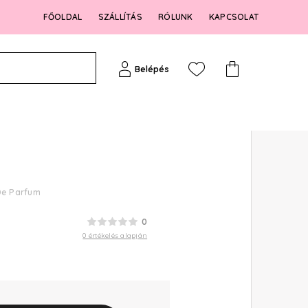
FŐOLDAL
SZÁLLÍTÁS
RÓLUNK
KAPCSOLAT
Belépés
 De Parfum
0
0 értékelés alapján