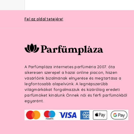
Fel az oldal tetejére!
A Parfümpláza internetes parfüméria 2007. óta
sikeresen szerepel a hazai online piacon, hiszen
vásárlóink bizalmának elnyerése és megtartása a
legfontosabb alapelvünk. A legnépszerűbb
világmárkákat forgalmazzuk és kizárólag eredeti
parfümöket kínálunk Önnek női és férfi parfümökből
egyaránt.