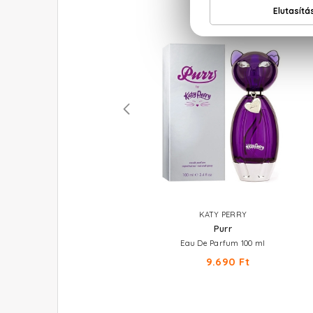
CACHAREL
KATY PERRY
Yes I Am Pink First
Purr
Eau De Parfum
Eau De Parfum 100 ml
10.350 Ft -tól
9.690 Ft