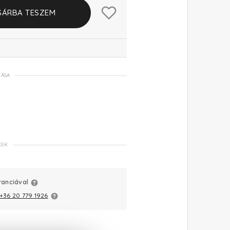
SÁRBA TESZEM
TÁSA
KEK
ranciával
+36 20 779 1926