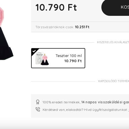
10.790 Ft
KO
Törzsvásárlóknak csak:
10.251 Ft
KISZERELÉS KIVÁLASZ
Teszter 100 ml
10.790 Ft
KAPCSOLÓDÓ TERMÉ
100% eredeti termékek,
14 napos visszaküldési ga
Kérdésed van, elakadtál? Hívd ügyfélszolgálatunkat: