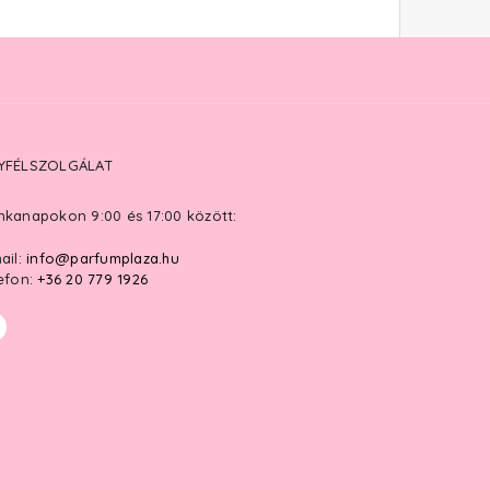
YFÉLSZOLGÁLAT
kanapokon 9:00 és 17:00 között:
ail:
info@parfumplaza.hu
efon:
+36 20 779 1926