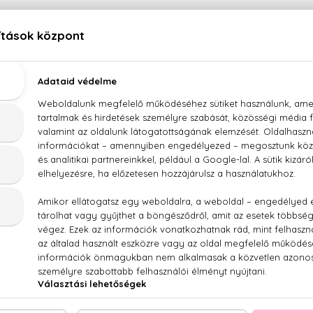
LEÍRÁS
ÉRTÉKELÉSEK (0)
SZÁLLÍTÁS
aty Perry Killer Queen's Spring Reign Eau De Parf
rózsaszín frézia, ibolya, százlevelű rózsa, gardénia, üröm, benz