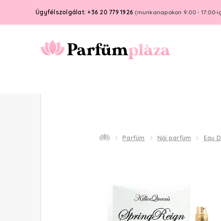
Ügyfélszolgálat: +36 20 779 1926
(munkanapokon 9:00 - 17:00-i
Parfüm
Női parfüm
Eau 