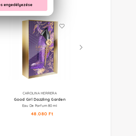
CAROLINA HERRERA
CAROLINA HERRERA
Good Girl Dazzling Garden
Good Girl Bowtastic
Eau De Parfum 80 ml
Eau De Parfum 80 ml
48.080 Ft
42.370 Ft