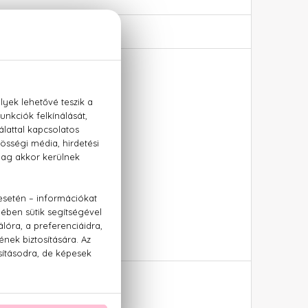
um
oé, cashmeran, cédrus