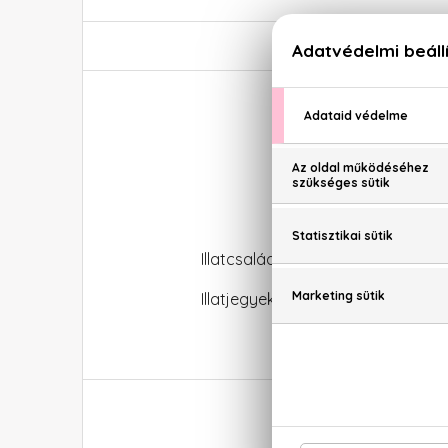
K
Illatcsalád: Virágos-orientális
Illatjegyek: fekete ribizli virág, 