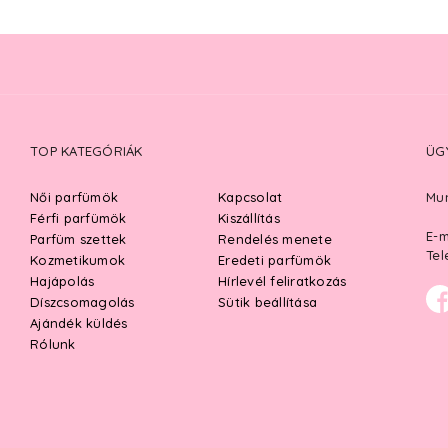
TOP KATEGÓRIÁK
ÜG
Női parfümök
Kapcsolat
Mun
Férfi parfümök
Kiszállítás
E-m
Parfüm szettek
Rendelés menete
Tel
Kozmetikumok
Eredeti parfümök
Hajápolás
Hírlevél feliratkozás
Díszcsomagolás
Sütik beállítása
Ajándék küldés
Rólunk