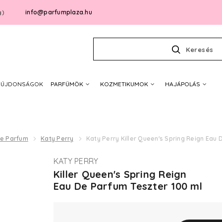
info@parfumplaza.hu
g)
Keresés
ÚJDONSÁGOK
PARFÜMÖK
KOZMETIKUMOK
HAJÁPOLÁS
De Parfum
Katy Perry
Katy Perry Killer Queen's Spring Reign Eau
KATY PERRY
Killer Queen's Spring Reign
Eau De Parfum Teszter 100 ml