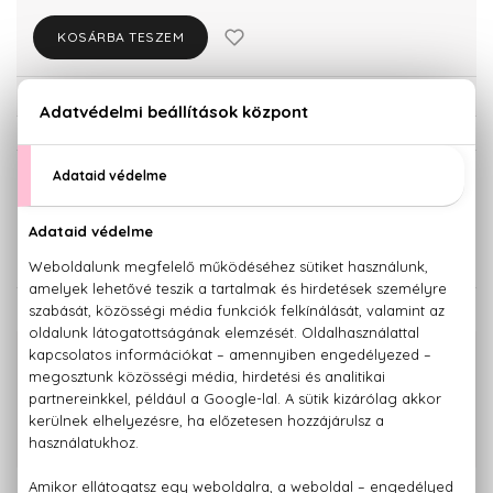
KOSÁRBA TESZEM
Törzsvásárlóknak csak:
10.251 Ft
KISZERELÉS KIVÁLASZTÁSA
Teszter 50 ml
10.790 Ft
KAPCSOLÓDÓ TERMÉKEK
100% eredeti termékek,
14 napos visszaküldési garanciával
+36 20
Kérdésed van, elakadtál? Hívd ügyfélszolgálatunkat:
779 1926