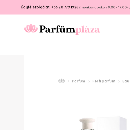
Ügyfélszolgálat: +36 20 779 1926
(munkanapokon 9:00 - 17:00-i
Parfüm
Férfi parfüm
Eau 