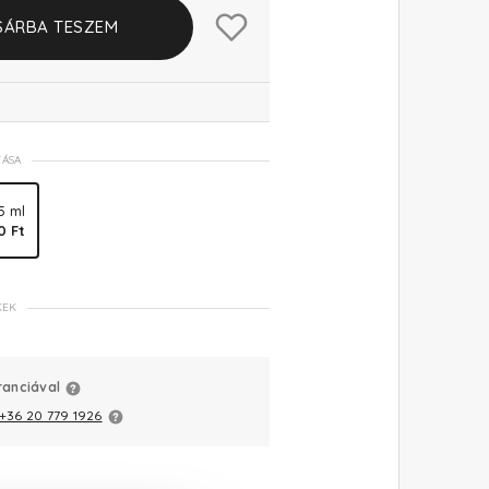
SÁRBA TESZEM
TÁSA
5 ml
0 Ft
KEK
ranciával
+36 20 779 1926