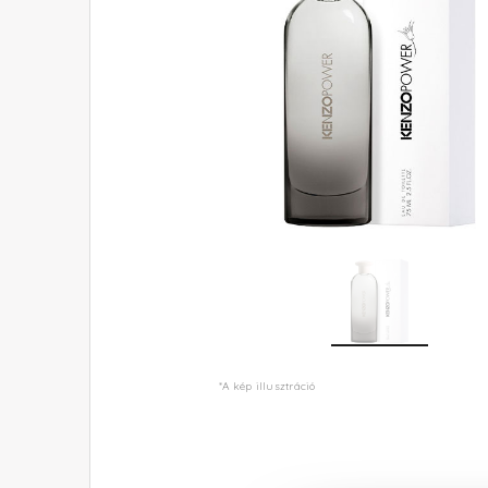
*A kép illusztráció