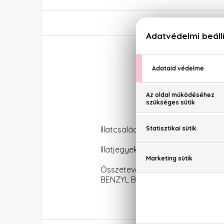
Illatcsalád: Virágos-fás
Illatjegyek: bergamott, koriande
Összetevők: ALCOHOL, AQUA (WA
BENZYL BENZOATE, CITRAL, ALP