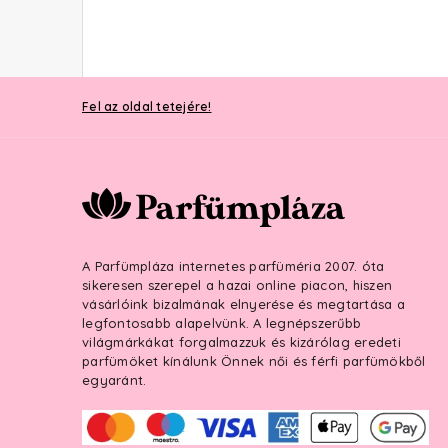
Fel az oldal tetejére!
A Parfümpláza internetes parfüméria 2007. óta
sikeresen szerepel a hazai online piacon, hiszen
vásárlóink bizalmának elnyerése és megtartása a
legfontosabb alapelvünk. A legnépszerűbb
világmárkákat forgalmazzuk és kizárólag eredeti
parfümöket kínálunk Önnek női és férfi parfümökből
egyaránt.