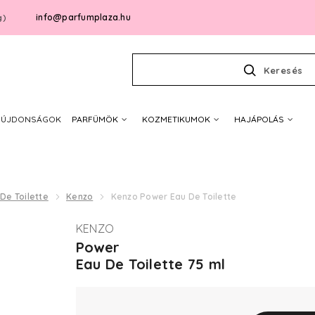
info@parfumplaza.hu
g)
Keresés
ÚJDONSÁGOK
PARFÜMÖK
KOZMETIKUMOK
HAJÁPOLÁS
De Toilette
Kenzo
Kenzo Power Eau De Toilette
KENZO
Power
Eau De Toilette 75 ml