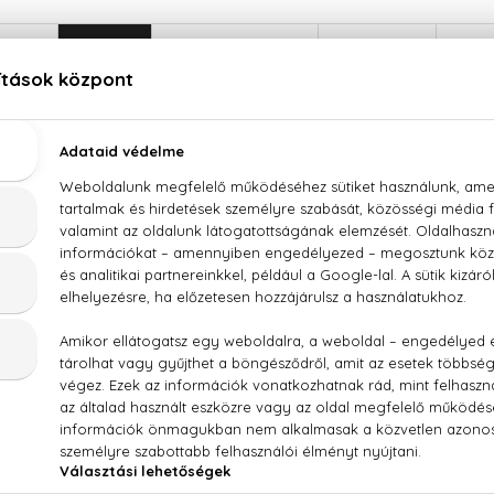
LEÍRÁS
ÉRTÉKELÉSEK (0)
SZÁLLÍTÁS
Kenzo Power Eau De Toilette
r, kardamom, virágos jegyek, tolu balzsam, labdanum, cédrus
TER), PARFUM (FRAGRANCE), LINALOOL, LIMONENE, GERANIO
HA-ISOMETHYL IONONE, EUGENOL