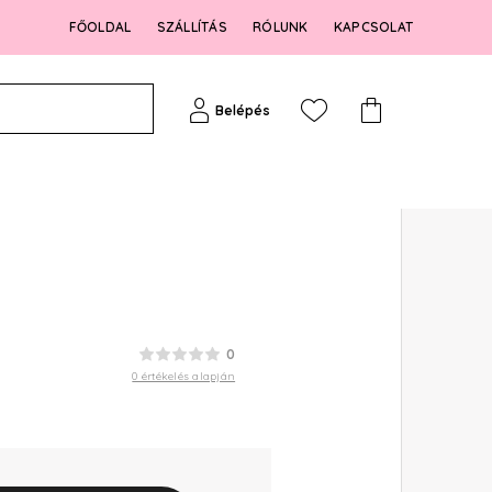
FŐOLDAL
SZÁLLÍTÁS
RÓLUNK
KAPCSOLAT
Belépés
0
0 értékelés alapján