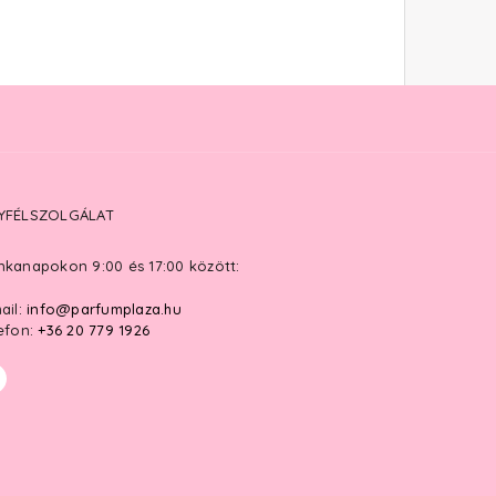
YFÉLSZOLGÁLAT
kanapokon 9:00 és 17:00 között:
ail:
info@parfumplaza.hu
efon:
+36 20 779 1926