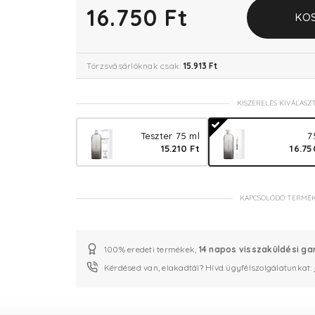
16.750 Ft
KO
Törzsvásárlóknak csak:
15.913 Ft
KISZERELÉS KIVÁLASZ
Teszter 75 ml
7
15.210 Ft
16.75
KAPCSOLÓDÓ TERMÉ
100% eredeti termékek,
14 napos visszaküldési ga
Kérdésed van, elakadtál? Hívd ügyfélszolgálatunkat: