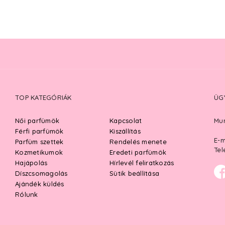
TOP KATEGÓRIÁK
ÜG
Női parfümök
Kapcsolat
Mun
Férfi parfümök
Kiszállítás
E-m
Parfüm szettek
Rendelés menete
Tel
Kozmetikumok
Eredeti parfümök
Hajápolás
Hírlevél feliratkozás
Díszcsomagolás
Sütik beállítása
Ajándék küldés
Rólunk