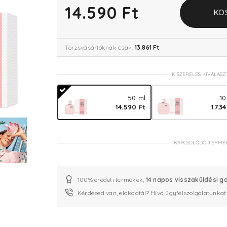
14.590 Ft
KO
Törzsvásárlóknak csak:
13.861 Ft
KISZERELÉS KIVÁLASZ
50 ml
10
14.590 Ft
17.3
KAPCSOLÓDÓ TERMÉ
100% eredeti termékek,
14 napos visszaküldési g
Kérdésed van, elakadtál? Hívd ügyfélszolgálatunkat