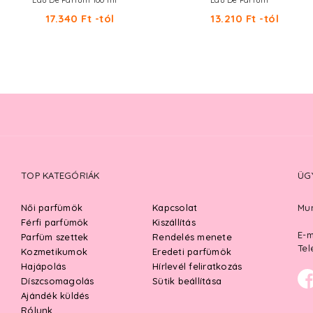
Eau De Parfum 100 ml
Eau De Parfum
17.340 Ft -tól
13.210 Ft -tól
TOP KATEGÓRIÁK
ÜG
Női parfümök
Kapcsolat
Mun
Férfi parfümök
Kiszállítás
E-m
Parfüm szettek
Rendelés menete
Tel
Kozmetikumok
Eredeti parfümök
Hajápolás
Hírlevél feliratkozás
Díszcsomagolás
Sütik beállítása
Ajándék küldés
Rólunk