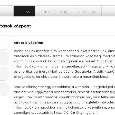
LEÍRÁS
ÉRTÉKELÉSEK (0)
SZÁLLÍTÁS
Lacoste L.12.12 Rose Eau Fraiche Eau De Toilette
, rózsabors, ózon, fekete ribizli, cédrus
., PARFUM/FRAGRANCE, AQUA/WATER/EAU, LIMONENE
, CITRONELLOL, LINALOOL, HEXYL CINNAMAL, CI
INOL) CITRATE, EXT. D&C VIOLET NO. 2 (CI 60730), FD&C RE