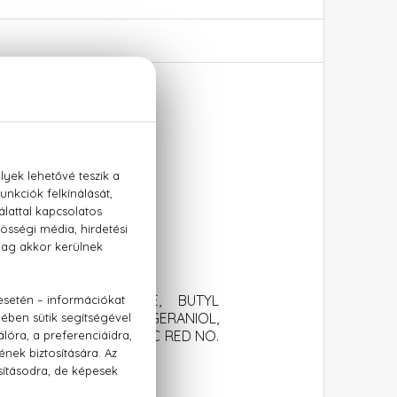
, BENZYL SALICYLATE, BUTYL
TRAL, ALCOHOL, GERANIOL,
D NO. 4 (CI 14700), D&C RED NO.