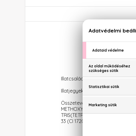
Illatcsalád: Citrus-virágos
Illatjegyek: grapefruit, vérnarancs
Összetevők: ALCOHOL DENAT
METHOXYDIBENZOYLMETHANE
TRIS(TETRAMETHYLHYDROXYPIPERID
33 (CI 17200)