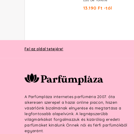
Eau De Toilette
13.190 Ft -tól
Fel az oldal tetejére!
A Parfümpláza internetes parfüméria 2007. óta
sikeresen szerepel a hazai online piacon, hiszen
vásárlóink bizalmának elnyerése és megtartása a
legfontosabb alapelvünk. A legnépszerűbb
világmárkákat forgalmazzuk és kizárólag eredeti
parfümöket kínálunk Önnek női és férfi parfümökből
egyaránt.