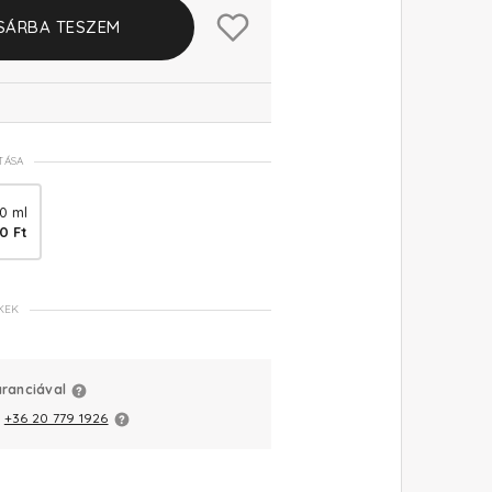
SÁRBA TESZEM
TÁSA
0 ml
40 Ft
KEK
aranciával
:
+36 20 779 1926