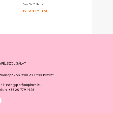
Eau De Toilette
12.310 Ft -tól
YFÉLSZOLGÁLAT
kanapokon 9:00 és 17:00 között:
ail:
info@parfumplaza.hu
efon:
+36 20 779 1926