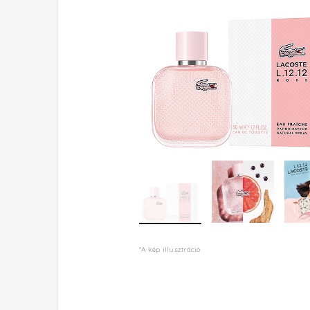
*A kép illusztráció