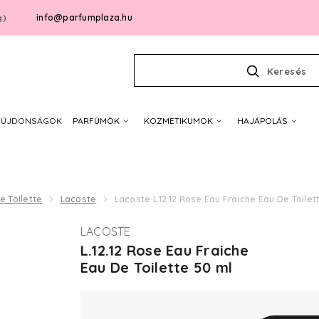
info@parfumplaza.hu
g)
Keresés
ÚJDONSÁGOK
PARFÜMÖK
KOZMETIKUMOK
HAJÁPOLÁS
e Toilette
Lacoste
Lacoste L.12.12 Rose Eau Fraiche Eau De Toilet
LACOSTE
L.12.12 Rose Eau Fraiche
Eau De Toilette 50 ml