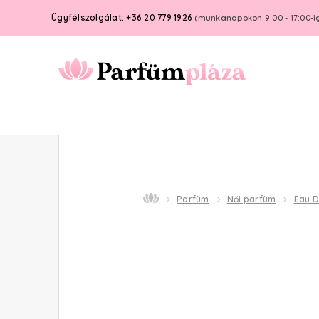
Ügyfélszolgálat: +36 20 779 1926
(munkanapokon 9:00 - 17:00-i
Parfüm
Női parfüm
Eau D