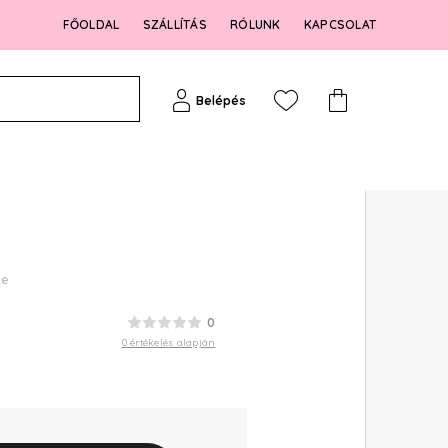
FŐOLDAL
SZÁLLÍTÁS
RÓLUNK
KAPCSOLAT
Belépés
te
0
0 értékelés alapján