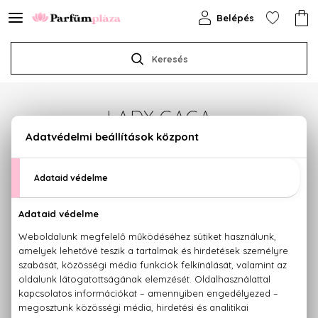
Belépés
Keresés
LADY GAGA
Sajnos jelenleg a márka egyetlen terméke sem
érhető el.
Termékajánlataink megtekintéséhez válasszon az
alábbi kategóriák közül:
PARFÜMÖK
KOZMETIKUMOK
SMINK
HAJÁPOLÁS