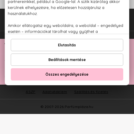
Fel az oldal tetejére!
TOP KATEGÓRIÁK
ÜGYFÉLSZOLGÁLAT
ÁSZF
Adatvédelem
Szállítás és fizetés
© 2007-2026 Parfümpláza.hu