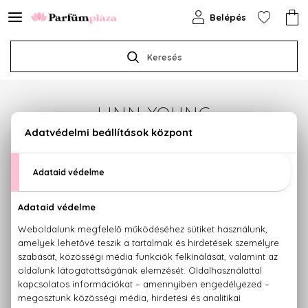
Belépés
Keresés
LINN YOUNG
Sajnos jelenleg a márka egyetlen terméke sem
érhető el.
Termékajánlataink megtekintéséhez válasszon az
alábbi kategóriák közül:
PARFÜMÖK
KOZMETIKUMOK
SMINK
HAJÁPOLÁS