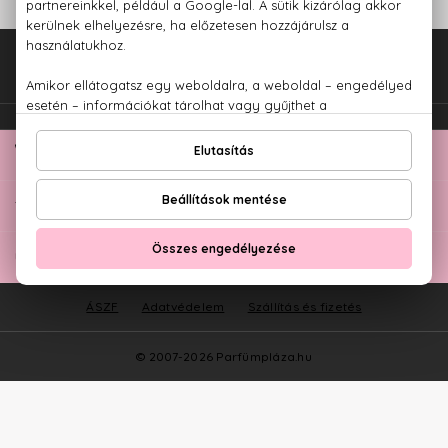
Fel az oldal tetejére!
TOP KATEGÓRIÁK
ÜGYFÉLSZOLGÁLAT
ÁSZF
Adatvédelem
Szállítás és fizetés
© 2007-2026 Parfümpláza.hu