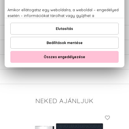
+36 20
Kérdésed van, elakadtál? Hívd ügyfélszolgálatunkat:
779 1926
LEÍRÁS
ÉRTÉKELÉSEK (0)
SZÁLLÍTÁS
NEKED AJÁNLJUK