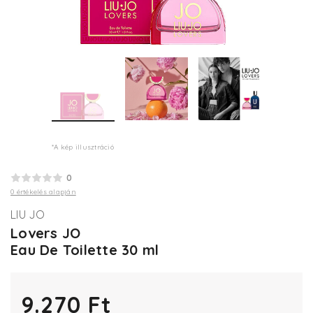
*A kép illusztráció
0
0 értékelés alapján
LIU JO
Lovers JO
Eau De Toilette 30 ml
9.270 Ft