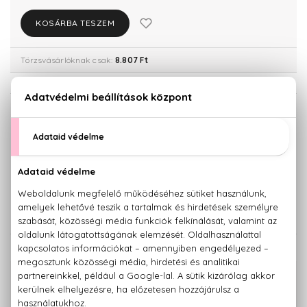
KOSÁRBA TESZEM
Törzsvásárlóknak csak:
8.807 Ft
KISZERELÉS KIVÁLASZTÁSA
30 ml
50 ml
9.270 Ft
12.350 Ft
100 ml
14.700 Ft
KAPCSOLÓDÓ TERMÉKEK
100% eredeti termékek,
14 napos visszaküldési garanciával