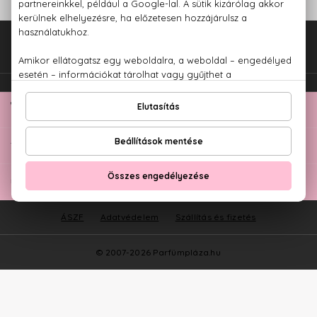
Fel az oldal tetejére!
TOP KATEGÓRIÁK
ÜGYFÉLSZOLGÁLAT
ÁSZF
Adatvédelem
Szállítás és fizetés
© 2007-2026 Parfümpláza.hu