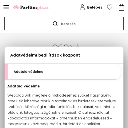
Belépés
Keresés
LOGONA
Sajnos jelenleg a márka egyetlen terméke sem
érhető el.
Termékajánlataink megtekintéséhez válasszon az
alábbi kategóriák közül:
PARFÜMÖK
KOZMETIKUMOK
SMINK
HAJÁPOLÁS