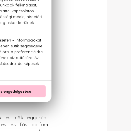
vagy vállára is jócskán
 esett át, meginni
mai parfümöt. Az idő
 hogy a természetes
gy szintetikumokkal
égis a természetesség
t ennyi év elteltével
iak és nők egyaránt
zeres és fás parfüm