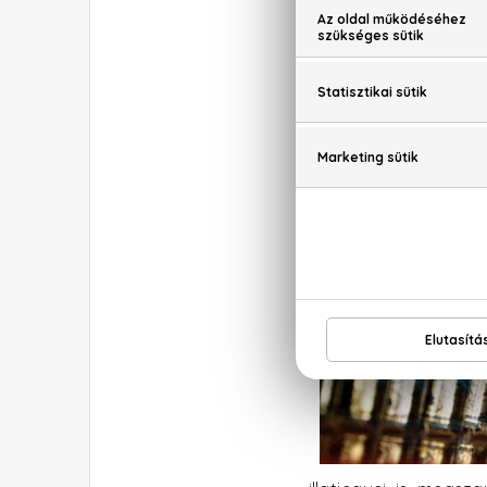
használni a cég névjeg
A 4711 hatalmas sike
Bonaparte Napóleon, 
sajátjának tudhato
szoros értelmében fo
is. Állítólag cukorral
öntött belőle.