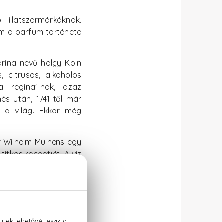
 illatszermárkáknak.
 ám a parfüm története
arina nevű hölgy Köln
citrusos, alkoholos
a regina'-nak, azaz
nés után, 1741-től már
 a világ. Ekkor még
r Wilhelm Mülhens egy
itkos receptjét. A víz
teltével szintén Eau de