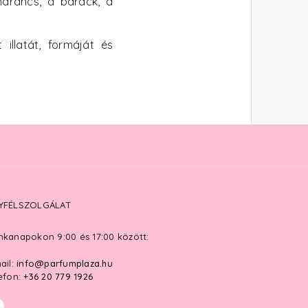
 narancs, a barack, a
illatát, formáját és
YFÉLSZOLGÁLAT
kanapokon 9:00 és 17:00 között:
ail:
info@parfumplaza.hu
efon:
+36 20 779 1926