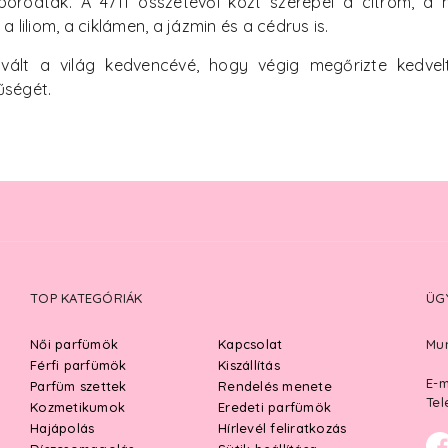
aporodtak. A 4711 összetevői közt szerepel a citrom, a
a liliom, a ciklámen, a jázmin és a cédrus is.
ált a világ kedvencévé, hogy végig megőrizte kedvelt 
űségét.
TOP KATEGÓRIÁK
ÜG
Női parfümök
Kapcsolat
Mun
Férfi parfümök
Kiszállítás
E-m
Parfüm szettek
Rendelés menete
Tel
Kozmetikumok
Eredeti parfümök
Hajápolás
Hírlevél feliratkozás