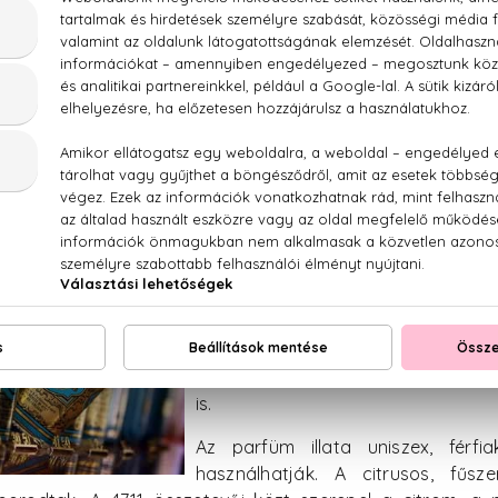
yeként. Az üzlet a 4711-es szám alatt állt.
rt aratott, számos történelmi név, többek között
Richard Wagner, az orosz cár és a walesi herceg is
tt legalább egy üveget. Napóleon például a szó
gyasztotta a kölnivizet, naponta több alkalommal
 kedvelte a leginkább, valamint illatát is kihasználva fejére, 
A 4711 mára számos változáson
természetesen senki sem akarja a 
előrehaladtával az is megeshet,
anyagokat néhol aromákkal, va
helyettesítették, a 4711 parfüm m
és könnyedség megtestesítője marad
is.
Az parfüm illata uniszex, férf
használhatják. A citrusos, fűs