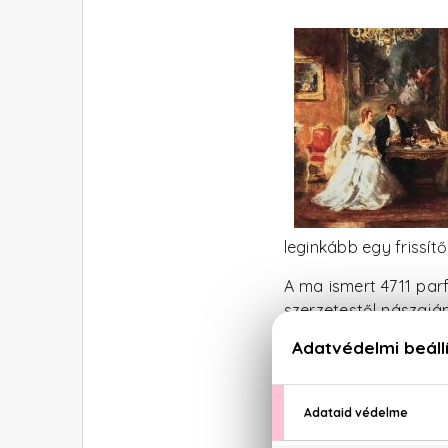
leginkább egy frissít
A ma ismert 4711 par
szerzetestől nászaján
állaga és illata annyi
Cologne-ként kezdték
A 4711 márkanév maj
kölni hivatalos neve.
irányítását, és a Gl