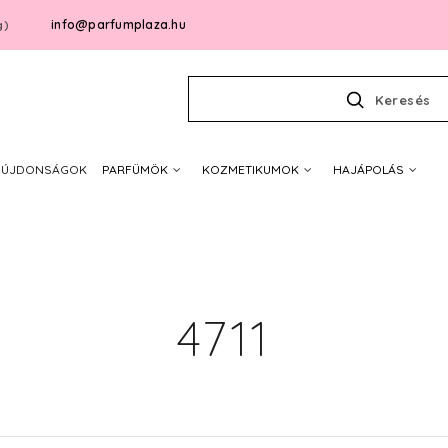
info@parfumplaza.hu
g)
Keresés
ÚJDONSÁGOK
PARFÜMÖK
KOZMETIKUMOK
HAJÁPOLÁS
4711