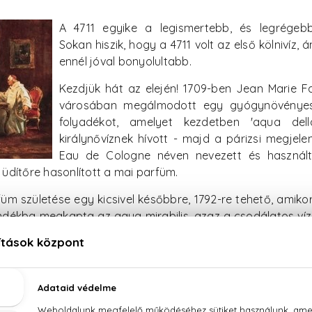
A 4711 egyike a legismertebb, és legrégebbi
Sokan hiszik, hogy a 4711 volt az első kölnivíz,
ennél jóval bonyolultabb.
Kezdjük hát az elején! 1709-ben Jean Marie F
városában megálmodott egy gyógynövényes, 
folyadékot, amelyet kezdetben 'aqua dell
királynővíznek hívott - majd a párizsi megjele
Eau de Cologne néven nevezett és használt
ő üdítőre hasonlított a mai parfüm.
füm születése egy kicsivel későbbre, 1792-re tehető, amiko
dékba megkapta az aqua mirabilis, azaz a csodálatos víz t
ra hasonlított a Farina féle királynővízhez, hogy rövid idő el
 emlegetni az emberek.
dnem 100 évet váratott magára: 1881-ben lett a
 Ferdinand Mülhens, az alapító unokája átvette a cég
ockengasse-n lévő üzlethelyiség házszámát kezdte