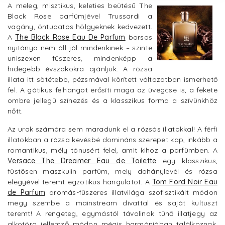
A meleg, misztikus, keleties beütésű The
Black Rose parfümjével Trussardi a
vagány, öntudatos hölgyeknek kedvezett.
A
The Black Rose Eau De Parfum
borsos
nyitánya nem áll jól mindenkinek – szinte
uniszexen fűszeres, mindenképp a
hidegebb évszakokra ajánljuk. A rózsa
illata itt sötétebb, pézsmával körített változatban ismerhető
fel. A gótikus felhangot erősíti maga az üvegcse is, a fekete
ombre jellegű színezés és a klasszikus forma a szívünkhöz
nőtt.
Az urak számára sem maradunk el a rózsás illatokkal! A férfi
illatokban a rózsa kevésbé domináns szerepet kap, inkább a
romantikus, mély tónusért felel, amit kihoz a parfümben. A
Versace The Dreamer Eau de Toilette
egy klasszikus,
füstösen maszkulin parfüm, mely dohánylevél és rózsa
elegyével teremt egzotikus hangulatot. A
Tom Ford Noir Eau
de Parfum
aromás-fűszeres illatvilága szofisztikált módon
megy szembe a mainstream divattal és saját kultuszt
teremt! A rengeteg, egymástól távolinak tűnő illatjegy az
alkotóra jellemző módon mégis harmóniában találkoznak,