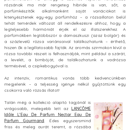
rózsának ma már rengeteg hibride is van, sőt, a
parfümkészítők alkalmanként saját variációkat is
kitenyésztenek egy-egy parfümhöz – a rózsaillaton belül
tehát temérdek változat áll rendelkezésre ahhoz, hogy a
legteljesebb harmóniát érjék el az illatszerekhez. A
parfümökben legtöbbször a damaszkuszi (azaz bolgár) és
a százlevelű rózsa variánsaival találkozhatunk – érthető,
hiszen ők a legillatosabb fajták. Az aromás szirmokon kívül a
rózsa további részeit is felhasználják, mint például a szárát,
a levelét, a bimbóját, de találkozhatunk a vadrózsa
termésével, a csipkebogyóval is.
Az intenzív, romantikus vonás több kedvencünkben
megjelenik – a teljesség igénye nélkül gyűjtöttünk egy
csokorra való rózsás illatot!
Talán még a kollekció alapító tagjánál is
virágosabb, melegebb lett az
LANCÔME
Idôle L'Eau De Parfum Nectar Eau De
Parfum Gourmand
. Édes egyszersmind
friss és meleg aurát teremt, a rózsába