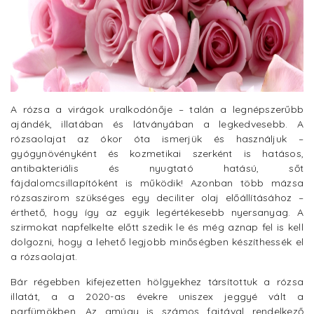
A rózsa a virágok uralkodónője – talán a legnépszerűbb
ajándék, illatában és látványában a legkedvesebb. A
rózsaolajat az ókor óta ismerjük és használjuk –
gyógynövényként és kozmetikai szerként is hatásos,
antibakteriális és nyugtató hatású, sőt
fájdalomcsillapítóként is működik! Azonban több mázsa
rózsaszirom szükséges egy deciliter olaj előállításához –
érthető, hogy így az egyik legértékesebb nyersanyag. A
szirmokat napfelkelte előtt szedik le és még aznap fel is kell
dolgozni, hogy a lehető legjobb minőségben készíthessék el
a rózsaolajat.
Bár régebben kifejezetten hölgyekhez társítottuk a rózsa
illatát, a a 2020-as évekre uniszex jeggyé vált a
parfümökben. Az amúgy is számos fajtával rendelkező