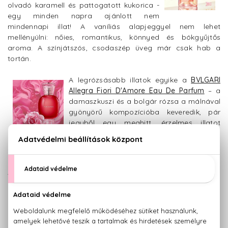
olvadó karamell és pattogatott kukorica -
egy minden napra ajánlott nem
mindennapi illat! A vaníliás alapjeggyel nem lehet
mellényúlni: nőies, romantikus, könnyed és bókgyűjtős
aroma. A színjátszós, csodaszép üveg már csak hab a
tortán.
A legrózsásabb illatok egyike a
BVLGARI
Allegra Fiori D'Amore Eau De Parfum
– a
damaszkuszi és a bolgár rózsa a málnával
gyönyörű kompozícióba keveredik, pár
jegyből egy meghitt, érzelmes illatot
ismerhetünk meg! Az olasz életérzés és a
mediterrán hangulat átköszön a parfümön, ideális választás
a határozott és melegszívű hölgyeknek!
Vannak olyan illatok, amik egyszerre
csalnak elő emlékeket, mintha régen
már találkoztunk volna velük, és
mégis újak az orrunknak: van bennük
egy csavar, egy modern fordulat.