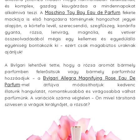
és komplex, gazdag kisugárzása a mindennapokat
alkalmivá teszi. A
Moschino Toy Boy Eau de Parfum
fekete
mackója is első hangzásra töménynek hangozhat jegyei
alapján, a körtefa levél, szerecsendió, szegfűszeg, kanárifa
gyanta, rózsa, lenvirág, magnólia, és vetiver
összeolvadásából mégis egy kellemes és egyedülálló
egyéniség bontakozik ki – ezért csak magabiztos uraknak
ajánljuk!
A Bvlgari lehetővé tette, hogy a rózsa aromát bármely
parfümben felerősítsük vagy bármely parfümhöz
hozzáadjuk – a
Bvlgari Allegra Magnifying Rose Eau De
Parfum
-mel átfújva módosíthatjuk kedvenc
illatunk hangulatát, romantikusabbá és virágosabbá válhat
parfümünk. A variációk száma végtelen – Ön mivel társítaná
szívesen a virágok királynőjét, a rózsát?