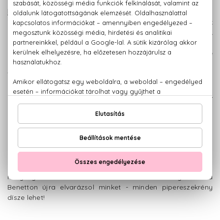
Ilyesminek írnánk le a
Coach Wild
Rose Eau de Parfum
nevű parfümjét is, amely a rózsás-édes
illatfelhőn túl szinte légies, miközben a bergamottnak
köszönhetően frissítő limonádét idézően gyümölcsös. A
ribizlis nyitány leszáradása után a rózsa és a jázmin, majd
az alapjegyekből a tonkabab érvényesül. A Wild Rose
kiegyensúlyozott, szinte boldog illat – egy csipetnyivel
fűszeresebben, mint gondolnánk!
A bohém, energikus
Sisterland Red
Rose
Eau de Toilette puhán, púderesen
rózsás: ártatlanul flörtölős és emlékezetes
illat. A rózsa és az írisz páratlan duója
érvényesül az őszibarackon túl. A pralinés
alapjegy megadja a parfüm édeskés
aromáját, de nem hivalkodó vagy harsány
módon – a borostyánkő balanszírozza a különleges
mélységet az illatban. A babát ábrázoló üvegcsével a
Benetton újra elvarázsol minket - minden pipereszekrény
dísze lehet!