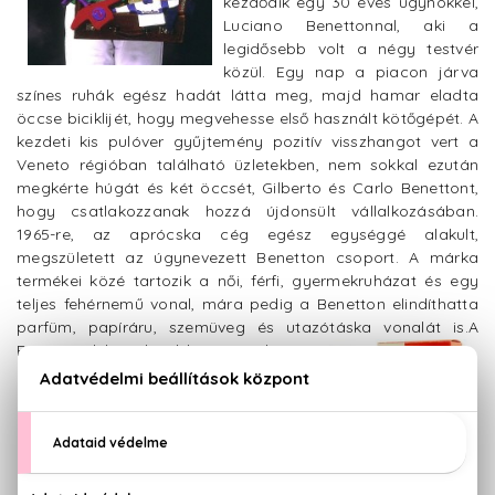
kezdődik egy 30 éves ügynökkel,
Luciano Benettonnal, aki a
legidősebb volt a négy testvér
közül. Egy nap a piacon járva
színes ruhák egész hadát látta meg, majd hamar eladta
öccse biciklijét, hogy megvehesse első használt kötőgépét. A
kezdeti kis pulóver gyűjtemény pozitív visszhangot vert a
Veneto régióban található üzletekben, nem sokkal ezután
megkérte húgát és két öccsét, Gilberto és Carlo Benettont,
hogy csatlakozzanak hozzá újdonsült vállalkozásában.
1965-re, az aprócska cég egész egységgé alakult,
megszületett az úgynevezett Benetton csoport. A márka
termékei közé tartozik a női, férfi, gyermekruházat és egy
teljes fehérnemű vonal, mára pedig a Benetton elindíthatta
parfüm, papíráru, szemüveg és utazótáska vonalát is.
A
Benetton hihetetlenül híressé vált a
márka egyenlősségért küzdő
kampányáról, épp úgy, mint
gazdag színvilágáról.
Parfümvonalának egyik
legszínesebb tagja a vidám
csíkokba öltözött Essence Of