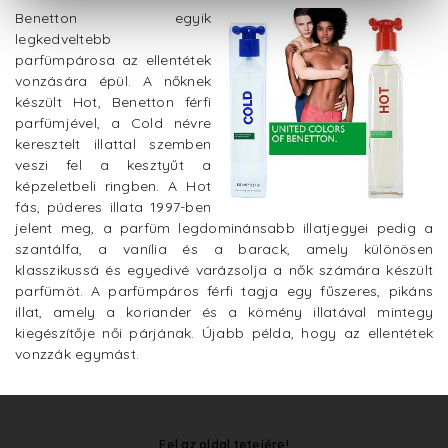
Benetton egyik
legkedveltebb
parfümpárosa az ellentétek
vonzására épül. A nőknek
készült Hot, Benetton férfi
parfümjével, a Cold névre
keresztelt illattal szemben
veszi fel a kesztyűt a
képzeletbeli ringben. A Hot
fás, púderes illata 1997-ben
jelent meg, a parfüm legdominánsabb illatjegyei pedig a
szantálfa, a vanília és a barack, amely különösen
klasszikussá és egyedivé varázsolja a nők számára készült
parfümöt. A parfümpáros férfi tagja egy fűszeres, pikáns
illat, amely a koriander és a kömény illatával mintegy
kiegészítője női párjának. Újabb példa, hogy az ellentétek
vonzzák egymást.
Fel az oldal tetejére!