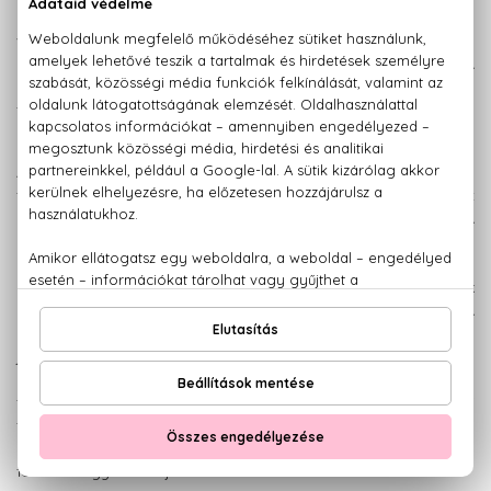
Benetton Woman, amely citrusos és
virágos illatjegyekben egyszerre pompázik. A 2008-ban
megjelent parfüm bájos, játékos és igazán pozitív. A
nyitányban szereplő barack és narancs egzotikus illatát a
frézia, a jázmin és a rózsa követi, mely fiatalossá, de mégis
nőiessé varázsolja Benetton szikrázóan vidám parfümjét.
A kicsattanóan energikus parfümpárost már messziről
felismerhetjük, hiszen az Energy Pop névre keresztelt
parfümök bolondos, pöttyös színekben jelentek meg. A
parfümpáros női tagja, az Energy Pop Woman egy virágos,
gyümölcsös illat a magabiztos fiatal nők számára. Édes,
érzéki és élénkítő, nem csoda, hiszen a parfüm összetevőinek
listája leginkább egy egzotikus koktélreceptre emlékeztet. A
mandarin, a narancs, a lime és a barack olyan virágos
jegyekkel egészül ki Benetton parfümjében, mint a brazil
rózsafa és a vízi jázmin. A parfümpáros másik tagja egy
felemelő illat férfiaknak, amely friss, pezsgő jegyekkel élénkíti
fel az érzékeket. Tökéletes viselet a forró nyári napokon,
hiszen az Energy Pop Man a férfiak tartalék energiáját hozza
felszínre egyetlen fújással.