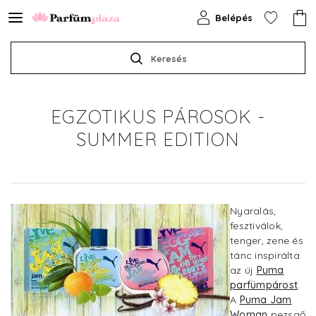
Belépés
Keresés
EGZOTIKUS PÁROSOK -
SUMMER EDITION
Nyaralás,
fesztiválok,
tenger, zene és
tánc inspirálta
az új
Puma
parfümpárost
.
A
Puma Jam
Woman
pezsgő