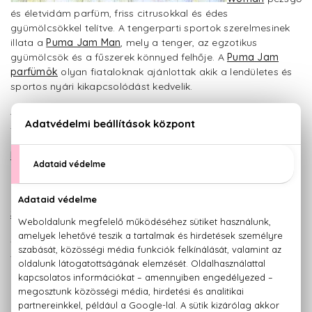
és életvidám parfüm, friss citrusokkal és édes
gyümölcsökkel telítve. A tengerparti sportok szerelmesinek
illata a
Puma Jam Man
, mely a tenger, az egzotikus
gyümölcsök és a fűszerek könnyed felhője. A
Puma Jam
parfümök
olyan fiataloknak ajánlottak akik a lendületes és
sportos nyári kikapcsolódást kedvelik.
A laza városi sikk és
sportos elegancia illata,
a
Mexx Woman
és
Mexx
Man parfümök
nyári,
limitált változata a
melegebb hónapokra
készült. A
Mexx Woman
Summer Edition
nőies és
érzéki, köszönhető a
friss citrusoknak és
fűszereknek, melyek eleganciát kölcsönöznek viselőjüknek,
míg a az édes gyümölcsök a krémes virágokkal érzéki
akkorddá válnak. Ciprusos-gyümölcsös jegyeinek
köszönhetően a
Mexx Man Summer Edition
egyszerre nyújt