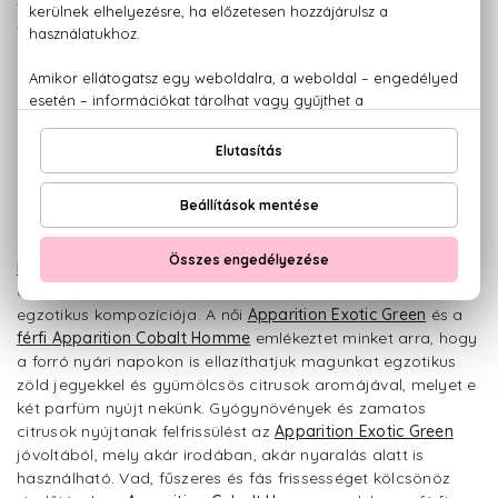
friss és elegáns érzetet, a parfüm összetevői között szerepel
fahéj, csillagánizs, citrom, alma és trópusi gyümölcsök.
Emanuel Ungaro
két új illata jelent meg, melyek a zöldes
aromák, friss citrusok, szépséges virágok és gyümölcsök
egzotikus kompozíciója. A női
Apparition Exotic Green
és a
férfi Apparition Cobalt Homme
emlékeztet minket arra, hogy
a forró nyári napokon is ellazíthatjuk magunkat egzotikus
zöld jegyekkel és gyümölcsös citrusok aromájával, melyet e
két parfüm nyújt nekünk. Gyógynövények és zamatos
citrusok nyújtanak felfrissülést az
Apparition Exotic Green
jóvoltából, mely akár irodában, akár nyaralás alatt is
használható. Vad, fűszeres és fás frissességet kölcsönöz