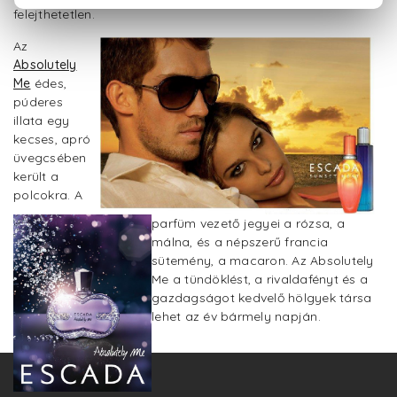
felejthetetlen.
Az
Absolutely
Me
édes,
púderes
illata egy
kecses, apró
üvegcsében
került a
polcokra. A
parfüm vezető jegyei a rózsa, a
málna, és a népszerű francia
sütemény, a macaron. Az Absolutely
Me a tündöklést, a rivaldafényt és a
gazdagságot kedvelő hölgyek társa
lehet az év bármely napján.