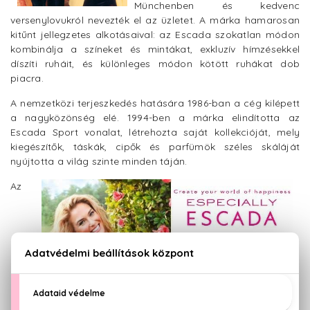
Münchenben és kedvenc
versenylovukról nevezték el az üzletet. A márka hamarosan
kitűnt jellegzetes alkotásaival: az Escada szokatlan módon
kombinálja a színeket és mintákat, exkluzív hímzésekkel
díszíti ruháit, és különleges módon kötött ruhákat dob
piacra.
A nemzetközi terjeszkedés hatására 1986-ban a cég kilépett
a nagyközönség elé. 1994-ben a márka elindította az
Escada Sport vonalat, létrehozta saját kollekcióját, mely
kiegészítők, táskák, cipők és parfümök széles skáláját
nyújtotta a világ szinte minden táján.
Az