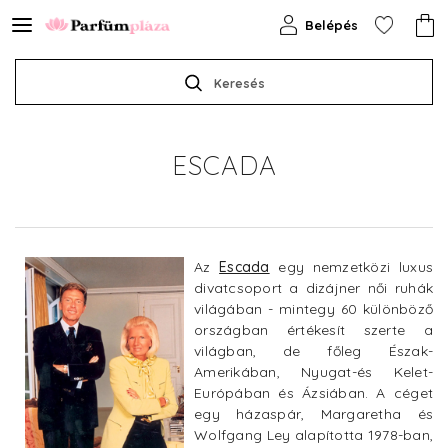
Belépés
Keresés
ESCADA
Az
Escada
egy nemzetközi luxus
divatcsoport a dizájner női ruhák
világában - mintegy 60 különböző
országban értékesít szerte a
világban, de főleg Észak-
Amerikában, Nyugat-és Kelet-
Európában és Ázsiában. A céget
egy házaspár, Margaretha és
Wolfgang Ley alapította 1978-ban,