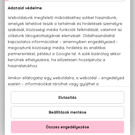
Escada ruháinál is gyakoriak a feltűnő, élénk színek - a
márka parfümjeiről sem hiányozhatnak. Az
Especially
Escada
például ragyogó rózsaszínben pompázik. A parfüm
finom, fényűző és bájosan nőies. Az illatot a játékos,
spontán és elbűvölő nőknek tervezték - megfogant benne
minden, ami a jó hangulatot, örömöt, pozitív rezgéseket és
az erőt szimbolizálja. A rózsás illat népszerűsítésére a
gyönyörű Bar Rafaeli szupermodellt kérték fel.
A 2008-ban megjelent Ocean Lounge édes, gyümölcsös
illata már-már sziruposnak is mondható, de egyértelműen a
vidám, nyári napok tökéletes kiegészítője lehet. A forró,
tengerparti hangulatot a Sunset Heat parfümpáros is
magában hordozza. A Sunset Heat női változata az édes,
trópusi gyümölcsök illatát keverni a gyönyörű, vízparti
hibiszkusz könnyedségével. A tüzes naplemente férfiaknak
készült parfümje sem különbözik sokban, de az intenzív
papaját a csillaggyümölcs, azaz a karambola váltja fel. A
férfi Sunset Heat gyümölcsös, friss, szórakoztató és