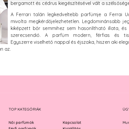
bergamott és cédrus kiegészítésével vált a szélsőség
A Ferrari talán legkedveltebb parfümje a Ferrai U
mivolta megkérdőjelezhetetlen. Legdominánsabb jeg
kiképzett bőr semmihez sem hasonlítható illata, és
szerecsendió. A parfüm modern, férfias és tisz
Egyszerre viselhető nappal és éjszaka, hiszen aki elegá
n az.
TOP KATEGÓRIÁK
ÜG
Női parfümök
Kapcsolat
Mun
Férfi parfümök
Kiszállítás