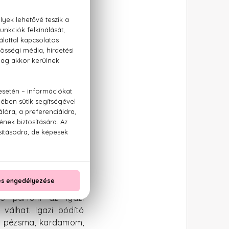
szantálfa. A 2003-ban
.
rnarancs, a citrom, a
A 2011-es parfüm főleg
 egzotikus illatában
lzó parfüm az igazi
 válhat. Igazi bódító
m a pézsma, kardamom,