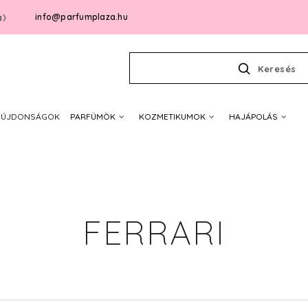
info@parfumplaza.hu
g)
Keresés
ÚJDONSÁGOK
PARFÜMÖK
KOZMETIKUMOK
HAJÁPOLÁS
FERRARI