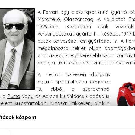
A
Ferrari
egy olasz sportautó gyártó cé
Maranello, Olaszország. A vállalatot En
1929-ben. Kezdetben csak vezetők
versenyautókat gyártott - később, 1947-
autók tervezését és gyártását is. A Fer
megalapozta helyét olyan sportágakban
ahol az egyik legsikeresebb szponzornak t
pedig a luxus és a jólét szimbólumává vált
A Ferrari szívesen dolgozik
együtt sportruházati cégekkel
is, ebből a szerelemből
l a
Puma
vagy az Adidas különleges kiadása is.
ent kulcstartókon, ruházati cikkeken, biciklin,
 és azóta saját parfümvonalat is indított.
rari parfümjei egytől egyig a férfiasság és az erő megtes
lő uraknak készült a Racing, melyben olyan összet