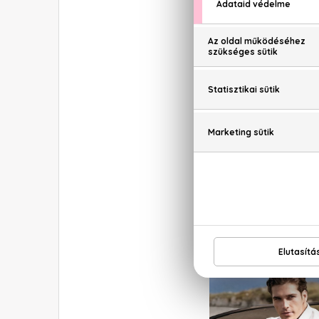
domin
megje
Az 19
elsőre nem egy férfi
ügyesen rakosgatták
kivetnivalót. A
Black
f
szilva, szívében pedig
pedig csak még titok
parfümöt.
A Black citrusosabb 
de már egy jóval üdé
zöldalma és a görögdi
a melegebb hónapokba