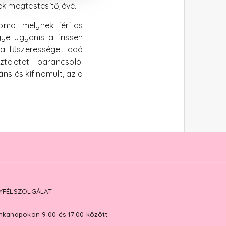
ek megtestesítőjévé.
omo, melynek férfias
ye ugyanis a frissen
 a fűszerességet adó
teletet parancsoló.
ns és kifinomult, az a
YFÉLSZOLGÁLAT
kanapokon 9:00 és 17:00 között: