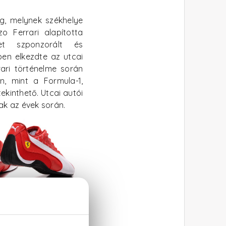
g, melynek székhelye
zo Ferrari alapította
et szponzorált és
ben elkezdte az utcai
rari történelme során
, mint a Formula-1,
ekinthető. Utcai autói
ak az évek során.
tesítői. A versengést
evők versenyeznek a