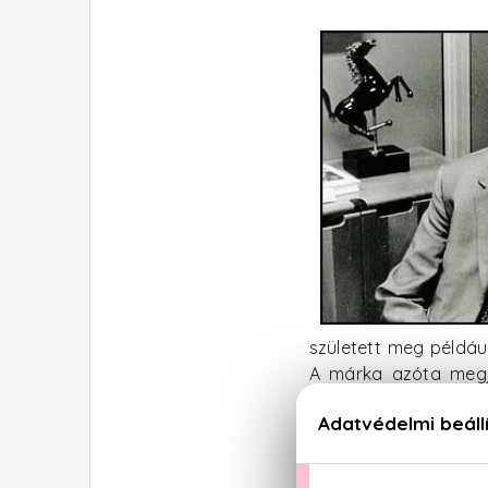
született meg példáu
A márka azóta megjel
kiegészítőkön, órákon
A Fer
kedve