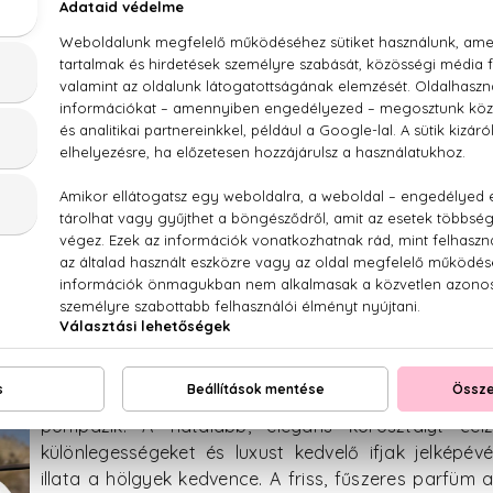
anciáért, mint a mandarin, a grapefruit, a bors vagy a 
lent parfüm inkább a hűvösebb hónapok kiegészítője lehet
99-ben boltokba kerül parfüm összetevőit olvasva
as illat jutna eszünkbe, ám a parfüm tervezői olyan
 sorba őket, hogy a végeredmény nem hagy semmi
őbb jegyei ugyanis a lime, az alma, a vanília és a
 a fahéj, a jázmin és a rózsa lakozik. A fekete dizájn
zatosabbá változtatja ezt az amúgy is különleges
változata a Black Shine, nem kevésbé gyümölcsös,
bb illat. Az új parfüm jegyei közt szerepel ugyanis a vé
nnye is, férfiassá pedig a bőr illata és a borostyán teszi. 
n ideális választás.
Az Extreme friss, fűszeres parfümje a szerecsendió
pompázik. A fiatalabb, elegáns korosztályt cé
különlegességeket és luxust kedvelő ifjak jelképévé
illata a hölgyek kedvence. A friss, fűszeres parfü