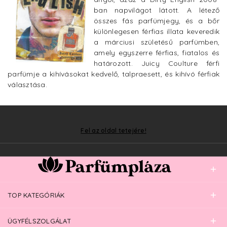
ban napvilágot látott. A létező
összes fás parfümjegy, és a bőr
különlegesen férfias illata keveredik
a márciusi születésű parfümben,
amely egyszerre férfias, fiatalos és
határozott. Juicy Coulture férfi
parfümje a kihívásokat kedvelő, talpraesett, és kihívó férfiak
választása.
Fel az oldal tetejére!
TOP KATEGÓRIÁK
ÜGYFÉLSZOLGÁLAT