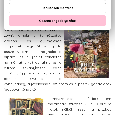
a parfüm illatjegyeinek tartóoszlopa az édes karamell, a
vanília és a krém brülé.
A pacifista nézeteket valló, igazi
hippi szellemben megtervezett
Juicy Couture parfüm a
'Peace,
Love'
, amely a természetes
virágos, és gyümölcsös
illatjegyek legjavát válogatta
össze. A jázmin, a magnólia, a
pipacs és a jácint tökéletes
harmóniát alkot az alma és a
citrom savanykásan édes
illatával, így nem csoda, hogy a
parfüm kívül-belül a
könnyedség, a játékosság, az öröm és a pozitív gondolatok
jegyében tündököl.
Természetesen a férfiak sem
maradnak szikrázó Juicy Couture
illatok nélkül, hiszen a piszkos
angol, azaz a Dirty English 2008-