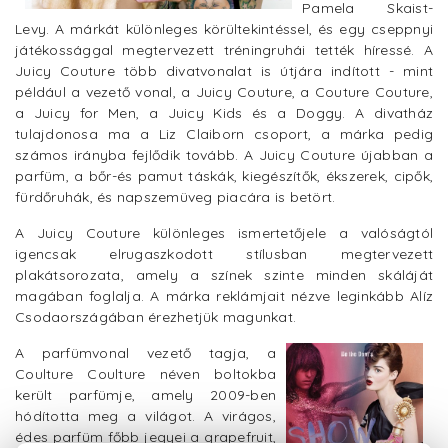
Pamela Skaist-
Levy. A márkát különleges körültekintéssel, és egy cseppnyi
játékossággal megtervezett tréningruhái tették híressé. A
Juicy Couture több divatvonalat is útjára indított - mint
például a vezető vonal, a Juicy Couture, a Couture Couture,
a Juicy for Men, a Juicy Kids és a Doggy. A divatház
tulajdonosa ma a Liz Claiborn csoport, a márka pedig
számos irányba fejlődik tovább. A Juicy Couture újabban a
parfüm, a bőr-és pamut táskák, kiegészítők, ékszerek, cipők,
fürdőruhák, és napszemüveg piacára is betört.
A Juicy Couture különleges ismertetőjele a valóságtól
igencsak elrugaszkodott stílusban megtervezett
plakátsorozata, amely a színek szinte minden skáláját
magában foglalja. A márka reklámjait nézve leginkább Alíz
Csodaországában érezhetjük magunkat.
A parfümvonal vezető tagja, a
Coulture Coulture néven boltokba
került parfümje, amely 2009-ben
hódította meg a világot. A virágos,
édes parfüm főbb jegyei a grapefruit,