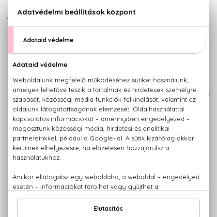
a szilva, a mandarin, a vanília és a
jázmin, melyet a szantálfa domináns
illata tart egyensúlyban. A Juicy
Couture különleges formatervezésű
üvegcséjében rejlő parfümje az év
bármely napján tökéletes választás, hiszen a parfüm vidám
és csajos illata mégis igazán klasszikus és nőies tud lenni,
igazi alkalmazkodó illat.
A
Juicy Couture
parfümök
következő tagja a márka
nevét, és egy helyes kis
nyakláncot visel. A 2006-ban
boltokba került Juicy
Coulture parfüm az édes, és
virágos illatjegyek ötvözete,
a parfüm legdominánsabb
összetevője pedig a
gyönyörű tubarozsa. A Juicy
Couture főbb jegyei a görögdinnye, a zöldalma, a
körömvirág, a passiógyümölcs és a jácint, a parfüm
szívében a liliom, és a csipkebogyó virága foglal helyet, míg