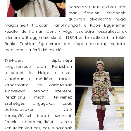
Kenzo szeretete a divat iránt
már fiatalon fellángolt,
gyakran olvasgatta húgai
magazinjait titokban. Tanulmányait a Kobe Egyetemen
kezdte, de hamar ráunt - végül családja rosszallásának
ellenére otthagyta az iskolát. 1985-ben beiratkozott a tokiói
Bunka Fashion Egyetemre, ami éppen akkortájt nyitotta
meg kapuit a férfi diákok előtt.
1964-ben, diplomája
megszerzése után Párizsban
telepedett le. Helyet a divat
világában a médiával tartott
kapcsolattal, és vázlatainak
eladásával próbált szerezni.
Pénzhiány miatt terveihez
szükséges anyagokat csak
bolhapiacokon való
keresgéléssel tudott szerezni.
Ennek eredményeként Kenzo
kénytelen volt egy-egy ruhájának