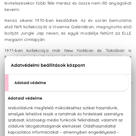
kivitelezésekor több féle merész és össze nem illő anyagokat
keverni.
Kenzo sikerei 1970-ben kezdődtek. Az év során bemutatta
első férfi kollekcióját a Vivienne Galériában, megnyitotta első
boltját Jungle Jap néven, és egyik modellje feltűnt az ELLE
magazin címlapján.
1971-ben kollekciója már New Yorkban és Tokióban is
bemutatásra került. A következő évben megnyerte a Japán
Divatszerkesztő Klub díját, majd bebizonyította, hogy igenis
képes drámai hatást kelteni. 1978-ban tartott
divatbemutatójának helyéül egy cirkuszi sátrat választott,
ruháit lóháton egyensúlyozó akrobatákkal vonultatta fel, ő
maga pedig egy elefánton jelent meg a közönség előtt.
A márka parfüm vonala 1988-ban indult. Első férfi illata, a
Kenzo pour Homme ellenben csak három év múlva született
meg. A parfüm kifejezetten fűszeres illatát a gyömbér,
szerecsendió és koriander adja, így egy igazán misztikus,
indiai hangulatot teremt viselője körül. Párja, a Kenzo pour
Femme ellenben egy kalandos, romantikus illat a szerelmes