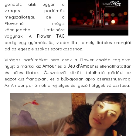
gondolt, akik ugyan a
virágos parfümök
megszállottjai, de a
Flowernél mégis
könnyedebb illatfelhőre
vágynak. A
Flower TAG
pedig egy gyümölcsös, vidám illat, amely fiatalos energiát
ad az egész éjszakás szórakozáshoz.
Virágos parfümöket nem csak a Flower család tagjaival
nyújt a márka, az
Amour
és a
Jeu d'Amour
is ellenállhatatlan
és nőies illatok.. Összetevői között található például az
egzotikus frangipáni, és a bűbájosan apró cseresznyevirág.
Az Amour parfümök a rejtélyes és igéző hölgyek választása.