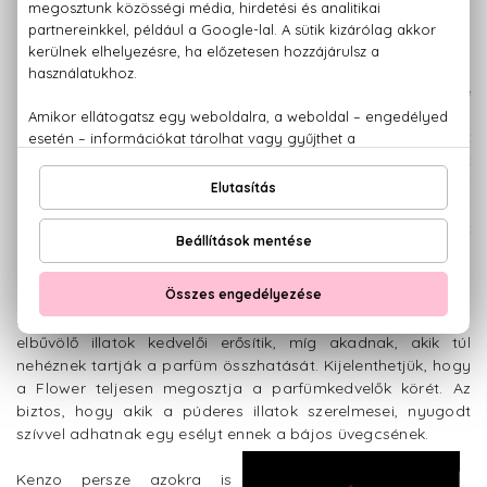
regényeket kedvelő hölgyeknek.
Kenzo leghíresebb
parfümje a
Flower
,
amelynek dísze
ugyan egy szál
pipacs, az illat
összetevői közt
éppen csak az
nem szerepel. Az
üvegbe zárt
virágok sorát a
rózsa nyitja, majd az ibolyával ér véget. Púderességét pedig
a vanília édeskés illata teszi a virágok tökéletes
kiegészítőjévé. A Flower rajongótáborát a tiszta, édes és
elbűvölő illatok kedvelői erősítik, míg akadnak, akik túl
nehéznek tartják a parfüm összhatását. Kijelenthetjük, hogy
a Flower teljesen megosztja a parfümkedvelők körét. Az
biztos, hogy akik a púderes illatok szerelmesei, nyugodt
szívvel adhatnak egy esélyt ennek a bájos üvegcsének.
Kenzo persze azokra is