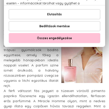
mesél, különleges és érzéki aurával
ruházva fel a parfümöt. A sárga szín
sem véletlen, hiszen a parfüm
összetevői közt szerepel a mimóza,
a vanília, a nárcisz, a borostyán, a jázmin és a barack is.
A Csoda parfümpáros női
tagját, a titokzatos szépségű
Uma Thurman népszerűsíti. A
Miracle
virágok, fűszerek és
trópusi gyümölcsök bódító
együttese, amely főleg a
melegebb hónapokban ideális
nappali viselet. A parfüm színe
ismét árulkodó, a halvány
rózsaszínben pompázó üvegcse
ugyanis a litchi egzotikus illatát
rejti.
A férfi változat fás jegyeit a tüzesen vöröslő pimento
paprika fűszerezte egy igazán ellenállhatatlan, férfiasan
erős parfümmé. A Miracle Homme olyan, mint a nedves
gyep illata egy csípősen hűvös tavaszi reggelen. Mint a