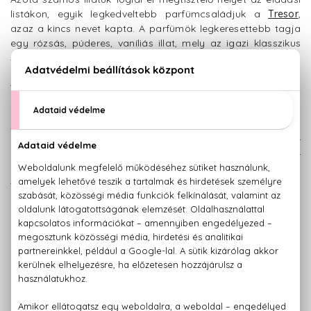
listákon, egyik legkedveltebb parfümcsaládjuk a
Tresor
,
azaz a kincs nevet kapta. A parfümök legkeresettebb tagja
egy rózsás, púderes, vaníliás illat, mely az igazi klasszikus
szépség és pompa megtestesítése.
Az Tresor parfümök számos más változatban is
megjelentek, mint például a szerelmes
Tresor In Love
,
melyben LANCÔME az igazi, mindent elsöprő, viharos
szerelmet kívánta bemutatni. Azt az igazi, mindig olyan
bonyolult szerelmet, melyet a romantikus hölgyek már
ismerhetnek a filmekből, és regényekből egyaránt. A Tresor
In Love elődje barackos, rózsás illatát örökölte, de a
tervezők a lágy púderességet vad és merész édes illatokra
cserélték.
A szentimentalista életszemlélettől a
márka következő parfümje sem
szabadult. A sárga színbe bújtatott,
klasszikus, virágos illatot 1995-ben
mutatták be. A Poéme, vagyis a
vers, a keserű és az édes ellentétéről