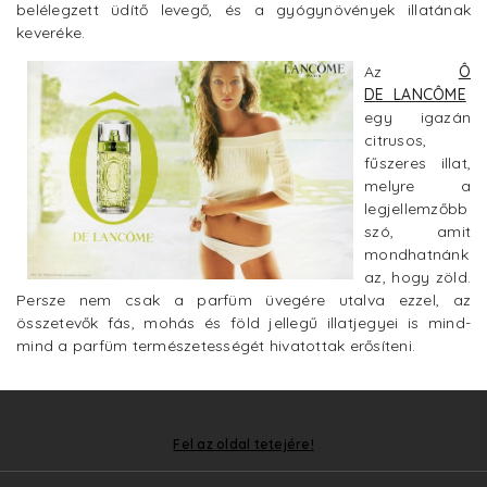
belélegzett üdítő levegő, és a gyógynövények illatának
keveréke.
Az
Ô
D
E LANCÔME
egy igazán
citrusos,
fűszeres illat,
melyre a
legjellemzőbb
szó, amit
mondhatnánk
az, hogy zöld.
Persze nem csak a parfüm üvegére utalva ezzel, az
összetevők fás, mohás és föld jellegű illatjegyei is mind-
mind a parfüm természetességét hivatottak erősíteni.
Fel az oldal tetejére!