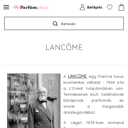
Belépés
Keresés
LANCÔME
A
LANCÔME
egy francia luxus
kozmetikai vállalat - 1964 óta
a L'Oréal tulajdonában van.
Termékeinek közt találhatóak
bőrápolók, parfümök, és
smink a magasabb
árkategóriákból.
A céget 1935-ben Armand