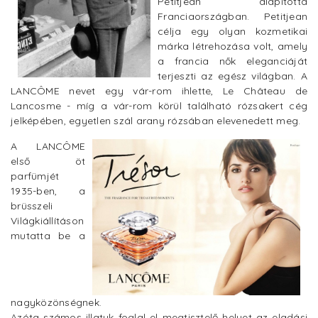
Petitjean alapította
Franciaországban. Petitjean
célja egy olyan kozmetikai
márka létrehozása volt, amely
a francia nők eleganciáját
terjeszti az egész világban. A
LANCÔME nevet egy vár-rom ihlette, Le Château de
Lancosme - míg a vár-rom körül található rózsakert cég
jelképében, egyetlen szál arany rózsában elevenedett meg.
A LANCÔME
első öt
parfümjét
1935-ben, a
brüsszeli
Világkiállításon
mutatta be a
nagyközönségnek.
Azóta számos illatuk foglal el megtisztelő helyet az eladási