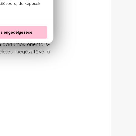
hatnak magukhoz illő
sebben bújnak bele az
 parfümök orientális-
kéletes kiegészítővé a