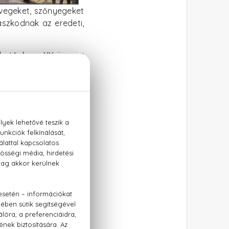
üvegeket, szőnyegeket
szkodnak az eredeti,
rhetőek: az XX üvegjei
nak, mint pillangók,
 csoda, hiszen a Kiss
agja a szentimentális,
z
XX Lovesome
és XX
kzatosságot, de erős,