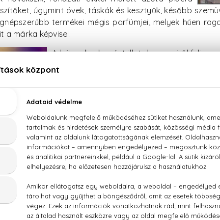
észítőket, úgymint övek, táskák és kesztyűk, később szem
egnépszerűbb termékei mégis parfümjei, melyek hűen raga
it a márka képvisel.
A hölgyeknek szánt illatok messziről felisme
rendre olyan csajos motívumokban pompáz
virágok, szivecskék, rózsák és lakatok. Nem
Kiss névre keresztelt parfümcsalád minden t
romantikus és bájos lánykáknak készült. A
Mysterius lakatos dizájnja jelenthet tito
harmónikus kötődést is.
Az
XX Wild
és fokozása, az
XX
bb a huncutabb és pimaszabb lányok körében
parfümcsalád legbájosabb és legangyalibb
n az
XX Nice
. Ez a „kedves” névre keresztelt
ágos, fás, citrusos, gyümölcsös és púderes,
 visszafogottan és elragadóan műveli, hogy
eszeret. Persze a kedvesnek is van nagyon