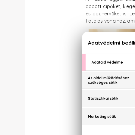
dobott cipőket, kieg
és ágyneműket is. L
fiatalos vonalhoz, am
Very Wild
, már inká
kedvelt. De az XX 
illata természetese
parfüm egyszerre vir
mégis mindezt olyan
az ember rögtön bel