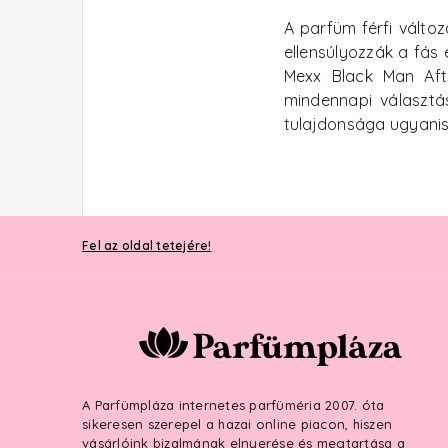
A parfüm férfi válto
ellensúlyozzák a fás
Mexx Black Man Aft
mindennapi választá
tulajdonsága ugyanis
Fel az oldal tetejére!
A Parfümpláza internetes parfüméria 2007. óta
sikeresen szerepel a hazai online piacon, hiszen
vásárlóink bizalmának elnyerése és megtartása a