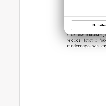
kedves változata, az
üde illat.
Az XX Wild és az XX 
Miután a lányoknak 
illatot. A
Mexx Black
örök fekete kisestél
virágos illatát a fek
mindennapokban, vag