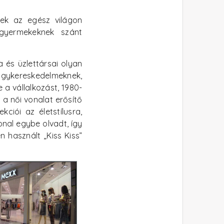
nek az egész világon
 gyermekeknek szánt
 és üzlettársai olyan
nagykereskedelmeknek,
 a vállalkozást, 1980-
 a női vonalat erősítő
ciói az életstílusra,
onal egybe olvadt, így
 használt „Kiss Kiss”