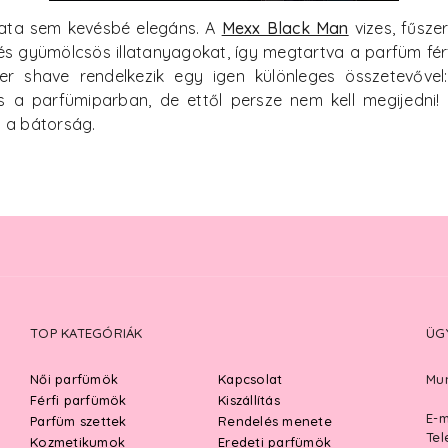
zata sem kevésbé elegáns. A
Mexx Black Man
vizes, fűsze
 és gyümölcsös illatanyagokat, így megtartva a parfüm fé
er shave rendelkezik egy igen különleges összetevőve
s a parfümiparban, de ettől persze nem kell megijedni! 
 a bátorság.
TOP KATEGÓRIÁK
ÜG
Női parfümök
Kapcsolat
Mun
Férfi parfümök
Kiszállítás
E-m
Parfüm szettek
Rendelés menete
Tel
Kozmetikumok
Eredeti parfümök