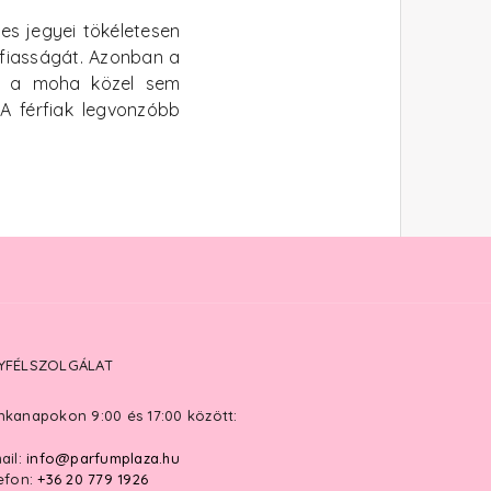
res jegyei tökéletesen
rfiasságát. Azonban a
l: a moha közel sem
A férfiak legvonzóbb
YFÉLSZOLGÁLAT
kanapokon 9:00 és 17:00 között:
ail:
info@parfumplaza.hu
efon:
+36 20 779 1926