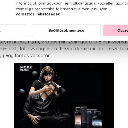
XX Very Nice
már inkább egy gyümölcsös és
Nice tökéletes parfüm a legjobb barátnőknek.
bőven van miből válogatni, a komolyabb hölgyek is talál
 Woman
a kifinomult és elegáns nők választása, akik szíve
yibe, mint egy nyári, virágos miniszoknyába. A Black Woman
eteribizli, lótuszvirág és a frézia dominanciája teszi tö
y egy fontos vacsorán.