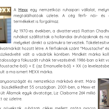
A
Mexx
egy nemzetközi ruhaipari vállalat, mely
megtalálhatóak üzletei. A cég férfi- női- és
termékeket is forgalmaz.
Az 1970-es években, a divattervező Rattan Chadha
ruhákat szállítottak a hollandiai áruházaknak és 
melyeket direkt a számukra terveztek. Tökéletesítve
ivatmárkát hozott létre. A férfiaknak szánt "Moustache" és
özkedvelté vált a vásárlók körében. Mindkét márka kollek
alosságra fókuszált ruháik tervezésénél. 1986-ban a két v
oustache-ból) + E (az Emanuelle-ből) + XX (a levelezésben
kult a ma ismert MEXX márka.
e anyaországát és nemzetközi márkává érett. Mára
l büszkélkedhet 55 országban. 2001-ben, a Mexx-et
ült Államok egyik divatcége, Liz Claiborne 264 millió
t az üzletre.
növekszik, ruházati cikkei mellett azóta piacra