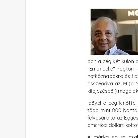
ban a cég két külön d
"Emanuelle" rögtön k
hétköznapokra és fiat
összeadva az: M (a M
kifejezésből) megala
Idővel a cég kinőtt
több mint 800 boltta
felvásárolta az Egyes
amerikai dollárt költöt
A márka egyre csak 