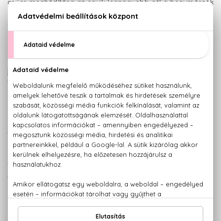
csúcs meghódítása az egyik legnagyobb cél a hegymászók
körében, melyhez eltökéltség, kitartás, erő és önbizalom
szükségeltetik. És aki ezt tényleg eléri, az legendává válik.
Erre utal a Montblanc
egyik legkedveltebb
parfümje is, az ébenfekete
Legend
. A parfüm a tiszta,
természetes férfiasság
megtestesítője, ugyanis a
megpróbáltatásokat
csakis a negatív önhittség
elhagyásával lehet
teljesíteni. A gyümölcsös
és fűszeres parfüm illata
ugyan édes, de mégis
feltűnő, és rendkívül férfias.
A bergamott, az ananász
és a levendula könnyed
illatát a szantálfa és a tonkabab fűszerezi, a parfüm rejtett
összetevője pedig a számos aszalt gyümölcs lelki és testi
erőt adó illata. A nehéz, egyszerű vonalú parfümös üveg