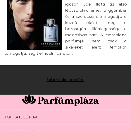
igazán üde illata az első
lépcsőfokra emel, a gyömbér
és a szerecsendió megadja a
kezdő lökést, még a
borostyán különlegessége a
magasban tart. A Montblanc
parfümjei nem csak a
sikereket elérő férfiakat
támogatja, segít elindulni az úton.
Fel az oldal tetejére!
TOP KATEGÓRIÁK