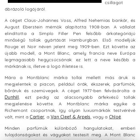
csillagot
ábrázoló logójáról.
A céget Claus-Johannes Voss, Alfred Nehemias bankár, és
August Eberstein mérnök alapította 1908-ban. A vállalat
elindította a Simplo Filler Pen felsőbb árkategóriájú
minőségű tollak gyártását Hamburgban. Első modelljük
Rouge et Noir néven jelent meg 1909-ben. Ezt követte az
újabb modell, a Mont Blanc, amely francia neve Európa
legmagasabb hegycsúcsának: ez lett a neve később a
márkának is, illetve a logó ihletése is.
Mára a Montblanc márka tollai mellett más áruk is
megjelentek a piacon, például órák, ékszerek, parfümök,
bőráruk és szemüvegek. A céget 1977-ben felvásárolta a
Dunhill
, ezt pedig az alacsonyabb árfekvésű tollak
megjelenése követte. A Montblanc márka egyike a
Richemont csoportnak, így olyan luxusmárkák testvérévé
vált, mint a
Cartier
, a
Van Cleef & Arpels
, vagy a
Chloé
.
Minden parfümük különböző hangulatokat, emberi
tulajdonságokat és vágyakat testesít meg. A Mont Blanc