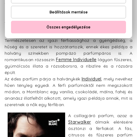
fekete és fémes dizájnját a Montblanc tollak ihlették, mely a
minimalizmusról, luxusról és tökéletes koncepcióról
árulkodik. Ezt az összhatást erősíti a parfümmel illatazonos
tusfürdő, deo stift és after shave is, így téve teljessé az ében
kollekciót.
Természetesen az igazi férfiassághoz a gyengédség, a
hűség és a szeretet is hozzátartozik, ennek ékes példája a
halvány színekben pompázó parfümpáros is. A
romantikusan rózsaszín
Femme Individuelle
lágyan fűszeres,
gyümölcsös illata a rózsaborsra, a ribizlire és a rózsára
épült.
Az édes parfüm párja a halványkék
Individuel
, mely nevéhez
hűen tényleg egyedi. A férfi parfümöktől nem megszokott
módon, a Montblanc egy vanília, csokoládé, málna, fahéj és
ananász illatfelhőt alkotott, amely igazi példája annak, mit is
szeretnek a nők egy férfiban.
A csillagjáró parfüm, azaz a
Starwalker
álmaik elérésére
ösztönzi a férfiakat. A fás,
citrusos és fűszeres parfüm