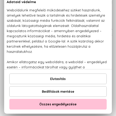
és a női divatban alkotott maradandót, a parfümök
világában szintén letette névjegyét. A leghíresebb alkotása
a 1 Million nevű férfi illat volt - ennek lett a női párja a Lady
Million, amely a már említett vonulat mentén káprázatos, az
arany színében pompázó, csiszolt gyémántot formáló
üveget kapott az elismerten a legjobb dizájnerek közé
tartozó Noe Duchaufour-Lawrance munkájának
köszönhetően. A Million elnevezéshez hűen mindkét parfüm
hamar több millió ember kedvencévé vált.
Életerő a virágos-gyümölcsös jelleg mögött