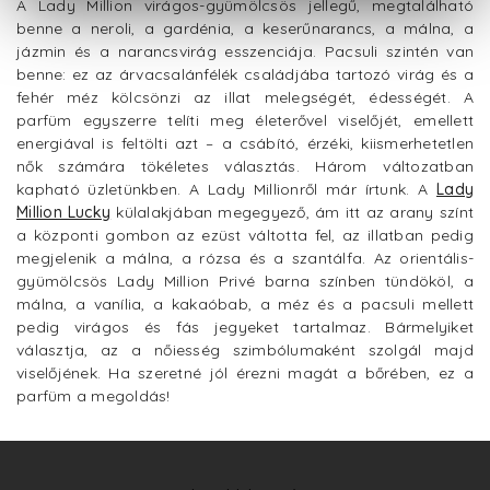
A Lady Million virágos-gyümölcsös jellegű, megtalálható
benne a neroli, a gardénia, a keserűnarancs, a málna, a
jázmin és a narancsvirág esszenciája. Pacsuli szintén van
benne: ez az árvacsalánfélék családjába tartozó virág és a
fehér méz kölcsönzi az illat melegségét, édességét. A
parfüm egyszerre telíti meg életerővel viselőjét, emellett
energiával is feltölti azt – a csábító, érzéki, kiismerhetetlen
nők számára tökéletes választás. Három változatban
kapható üzletünkben. A Lady Millionről már írtunk. A
Lady
Million Lucky
külalakjában megegyező, ám itt az arany színt
a központi gombon az ezüst váltotta fel, az illatban pedig
megjelenik a málna, a rózsa és a szantálfa. Az orientális-
gyümölcsös Lady Million Privé barna színben tündököl, a
málna, a vanília, a kakaóbab, a méz és a pacsuli mellett
pedig virágos és fás jegyeket tartalmaz. Bármelyiket
választja, az a nőiesség szimbólumaként szolgál majd
viselőjének. Ha szeretné jól érezni magát a bőrében, ez a
parfüm a megoldás!