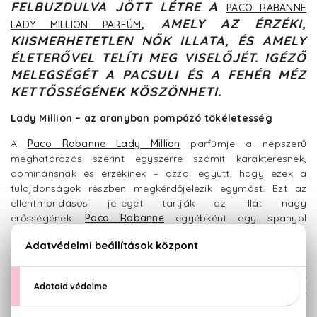
FELBUZDULVA JÖTT LÉTRE A
PACO RABANNE
, AMELY AZ ÉRZÉKI,
LADY MILLION PARFÜM
KIISMERHETETLEN NŐK ILLATA, ÉS AMELY
ÉLETERŐVEL TELÍTI MEG VISELŐJÉT. IGÉZŐ
MELEGSÉGÉT A PACSULI ÉS A FEHÉR MÉZ
KETTŐSSÉGÉNEK KÖSZÖNHETI.
Lady Million – az aranyban pompázó tökéletesség
A
Paco Rabanne Lady Million
parfümje a népszerű
meghatározás szerint egyszerre számít karakteresnek,
dominánsnak és érzékinek – azzal együtt, hogy ezek a
tulajdonságok részben megkérdőjelezik egymást. Ezt az
ellentmondásos jelleget tartják az illat nagy
erősségének.
Paco Rabanne
egyébként egy spanyol
divattervező, aki Francisco Paco Rabane da Cuervo néven
született, majd Franciaországban nőtt fel, és felvette az
1966-ban megalapított márkájának is kölcsönzött álnevet.
Eleinte ékszereket tervezett – aki látott már Rabanne-féle
parfümöt, pontosan tudja, hogy azok üvegcséi szinte
önmagukban is ékszernek számítanak. Bár elsősorban a férfi