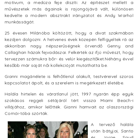
motívum, a medúza feje díszíti. Az építészet mellett a
művészetek más ágainak is rajongójává vált, különösen
kedvelte a modern absztrakt irányzatot és Andy Warhol
munkásságát.
25 évesen Milánóba költözött, hogy a divat szakmában
kezdjen dolgozni. A hetvenes évek közepén felfigyeltek rá az
akkoriban nagy népszerűségnek örvendő Genny and
Callaghan házak fejvadászai. Felkérték az ifjú művészt, hogy
tervezzen számukra bőr- és velúr kiegészítőket.Néhány évvel
később már saját női kollekcióját mutathatta be.
Gianni magánélete is felhőtlenül alakult, testvéreivel szoros
kapcsolatot ápolt, és a szerelem is megérkezett életébe.
Halála hirtelen és váratlanul jött, 1997 nyarán épp egyik
szokásos reggeli sétájáról tért vissza Miami Beach-i
villájához, amikor lelőtték. Gianni hamvait az olaszországi
Comói-tóba szórták.
A tervező halála
után bátyjai, Santo
és Jorge Saud