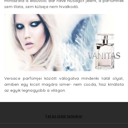
mintázata is elbűvölő. Bár neve hiúságot jelent, a parfümnek
sem illata, sem külseje nem hivalkodó.
Versace parfümjei között válogatva mindenki talál olyat,
amiben egy kicsit magára ismer- nem csoda, hisz kínálata
az egyik legnagyobb a világon.
Fel az oldal tetejére!