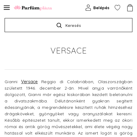
Belépés
Keresés
VERSACE
Gianni
Versace
Reggio di Calabriában, Olaszországban
született 1946. december 2-án. Mivel anyja varrónőként
dolgozott, Gianni már egész kiskorában kezdett beletanulni
a divatszakmába. Délutánonként gyakran segített
édesanyjának, a megrendelésre készített ruhák hímzéséhez
drágaköveket, gyöngyöket vagy aranyszálakat keresni.
Később építészetet tanult, ekkor ismerkedett meg az ókori
római és antik görög művészetekkel, ami élete végéig nagy
hatással volt elkészült munkáira. Az ismert logót is görög