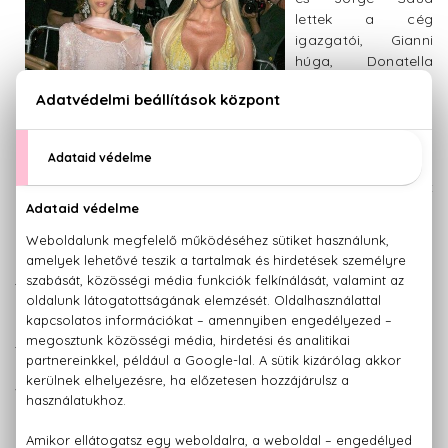
lettek a cég
igazgatói, Gianni
húga, Donatella
pedig
stílusigazgatóvá
vált.
Végrendeletében
divatbirodalmának 50%-át unokahugára, Allegrára hagyta,
aki így a felnőtt kort betöltve közel fél milliárd dollárral lett
gazdagabb, és a cég végső döntéseit mind ő hozza meg.
Gianni élete során rengeteg híres
és még annál is híresebb barátra
tett szert. Elton John 1997-es 'The
Big Picture' című albumát például
neki ajánlotta. Rajongói közt
tudhatta Tupac Shakur-t,
Elizabeth Hurley-t, Axl Rose-t
vagy akár Diana hercegnőt. Ruhái
népszerűsítéséhez olyan nevek
adták arcukat, mint Madonna,