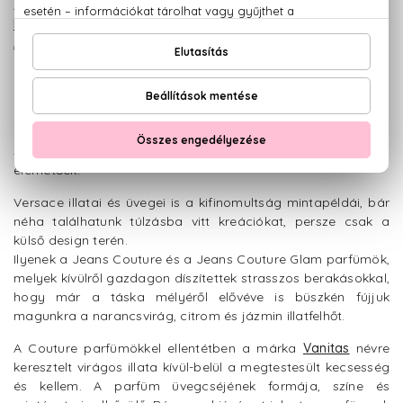
Ashton Kutcher, Demi Moore,
Britney Spears
és
Christina
Aguilera
. És ki ne emlékezne
Jennifer Lopez
híres zöld chiffon
ruhájára a 42. Grammy Díjátadón!
Ruházati műalkotásai mellett megjelentek a kiegészítők,
ékszerek, órák, kozmetikumok, táskák - sőt, még a háztartási
kellékek is. A saját illattal büszkélkedhető márkák listájáról
sem maradhatott le, parfümjei azóta bárki számára
elérhetőek.
Versace illatai és üvegei is a kifinomultság mintapéldái, bár
néha találhatunk túlzásba vitt kreációkat, persze csak a
külső design terén.
Ilyenek a Jeans Couture és a Jeans Couture Glam parfümök,
melyek kívülről gazdagon díszítettek strasszos berakásokkal,
hogy már a táska mélyéről elővéve is büszkén fújjuk
magunkra a narancsvirág, citrom és jázmin illatfelhőt.
A Couture parfümökkel ellentétben a márka
Vanitas
névre
keresztelt virágos illata kívül-belül a megtestesült kecsesség
és kellem. A parfüm üvegcséjének formája, színe és