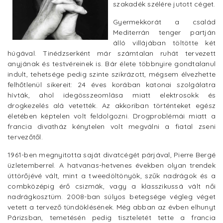
szakadék szélére jutott céget.
Gyermekkorát a család
Mediterrán tenger partján
álló villájában töltötte két
húgával. Tinédzserként már számtalan ruhát tervezett
anyjának és testvéreinek is. Bár élete többnyire gondtalanul
indult, tehetsége pedig szinte szikrázott, mégsem élvezhette
felhőtlenül sikereit: 24 éves korában katonai szolgálatra
hívták, ahol idegösszeomlása miatt elektrosokk és
drogkezelés alá vetették. Az akkoriban történteket egész
életében képtelen volt feldolgozni. Drogproblémái miatt a
francia divatház kénytelen volt megválni a fiatal zseni
tervezőtől.
1961-ben megnyitotta saját divatcégét párjával, Pierre Bergé
üzletemberrel. A hatvanas-hetvenes években olyan trendek
úttörőjévé vált, mint a tweedöltönyök, szűk nadrágok és a
combközépig érő csizmák, vagy a klasszikussá vált női
nadrágkosztüm. 2008-ban súlyos betegsége végleg véget
vetett a tervező tündöklésének. Még abban az évben elhunyt
Párizsban, temetésén pedig tiszteletét tette a francia