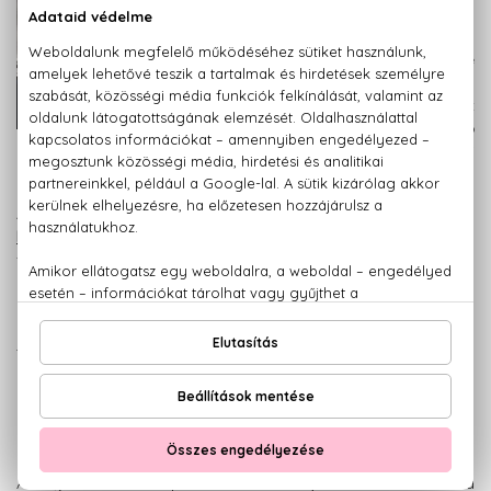
fűszeres,
gyógynövényes
illat egyszerre
férfias és frissítő.
Az üveg sötét
színe a belső
összetevők erőteljességének előjele. A parfüm az éjszakai
életet kedvelő, elegáns urak tökéletes társa.
A 2011-es megjelenésű
YSL L'Homme
Libre
a zöldebb illatokat kedvelő
férfiak parfümje. Az illat különleges
mixe a bergamottnak, rózsaszín
borsnak és pacsulinak. Az parfüm
arca Benjamin Millepied balett
táncos. " Minden nap viselhetem, a
nap bármely percében. Szeretem,
mert egyszerre friss és fiatalos,
ugyanakkor igazán férfias",
nyilatkozta Millepied az illatról.
A régóta ismert Opium 2009-ben új formában került a