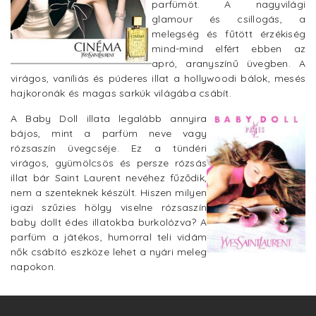
parfümöt. A nagyvilági
glamour és csillogás, a
melegség és fűtött érzékiség
mind-mind elfért ebben az
apró, aranyszínű üvegben. A
virágos, vaníliás és púderes illat a hollywoodi bálok, mesés
hajkoronák és magas sarkúk világába csábít.
A Baby Doll illata legalább annyira
bájos, mint a parfüm neve vagy
rózsaszín üvegcséje. Ez a tündéri
virágos, gyümölcsös és persze rózsás
illat bár Saint Laurent nevéhez fűződik,
nem a szenteknek készült. Hiszen milyen
igazi szűzies hölgy viselne rózsaszín
baby dollt édes illatokba burkolózva? A
parfüm a játékos, humorral teli vidám
nők csábító eszköze lehet a nyári meleg
napokon.