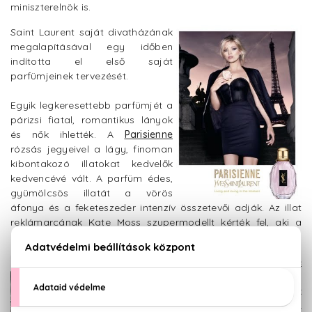
miniszterelnök is.
Saint Laurent saját divatházának
megalapításával egy időben
indította el első saját
parfümjeinek tervezését.
Egyik legkeresettebb parfümjét a
párizsi fiatal, romantikus lányok
és nők ihlették. A
Parisienne
rózsás jegyeivel a lágy, finoman
kibontakozó illatokat kedvelők
kedvencévé vált. A parfüm édes,
gyümölcsös illatát a vörös
áfonya és a feketeszeder intenzív összetevői adják. Az illat
reklámarcának Kate Moss szupermodellt kérték fel, aki a
divatot kedvelő hölgyek megtestesítője és bálványa.
A
YSL La Nuit De
L'Homme
bár férfi
parfüm, a nők
egyik kedvence. A