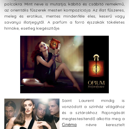
polcokra. Mint neve is mutatja, kábító és csábító remekmű,
az orientális fűszerek mesteri kompozíciója. Az illat fűszeres,
meleg és erotikus, mentes mindenféle éles, keserű vagy
savanyú illatjegytől. A parfüm a forró éjszakák tökéletes
hírnöke, esetleg kiegészítője.
Saint Laurent mindig is
vonzódott a színház világához
és a sztárokhoz. Rajongását
megtestesítendő alkotta meg a
Cinéma
névre keresztelt