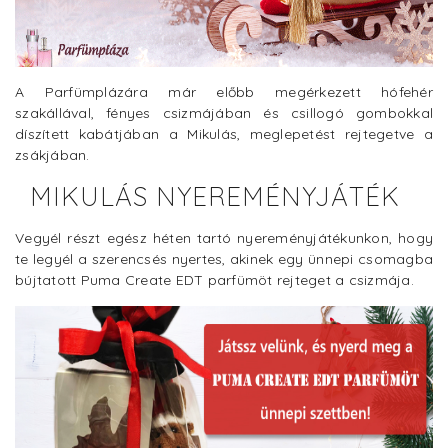
A Parfümplázára már előbb megérkezett hófehér
szakállával, fényes csizmájában és csillogó gombokkal
díszített kabátjában a Mikulás, meglepetést rejtegetve a
zsákjában.
MIKULÁS NYEREMÉNYJÁTÉK
Vegyél részt egész héten tartó nyereményjátékunkon, hogy
te legyél a szerencsés nyertes, akinek egy ünnepi csomagba
bújtatott Puma Create EDT parfümöt rejteget a csizmája.