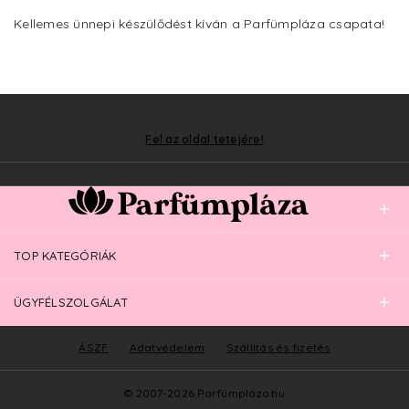
Kellemes ünnepi készülődést kíván a Parfümpláza csapata!
Fel az oldal tetejére!
TOP KATEGÓRIÁK
ÜGYFÉLSZOLGÁLAT
ÁSZF
Adatvédelem
Szállítás és fizetés
© 2007-2026 Parfümpláza.hu