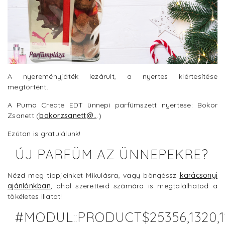
A nyereményjáték lezárult, a nyertes kiértesítése
megtörtént.
A Puma Create EDT ünnepi parfümszett nyertese: Bokor
Zsanett (
bokor.zsanett@..
.)
Ezúton is gratulálunk!
ÚJ PARFÜM AZ ÜNNEPEKRE?
Nézd meg tippjeinket Mikulásra, vagy böngéssz
karácsonyi
ajánlónkban
, ahol szeretteid számára is megtalálhatod a
tökéletes illatot!
#MODUL::PRODUCT$25356,1320,1143