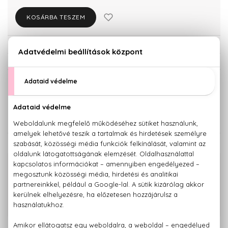
KOSÁRBA TESZEM
Törzsvásárlóknak csak:
22.971 Ft
KISZERELÉS KIVÁLASZTÁSA
60 ml
90 ml
24.180 Ft
30.750 Ft
KAPCSOLÓDÓ TERMÉKEK
100% eredeti termékek,
14 napos visszaküldési garanciával
+36 20
Kérdésed van, elakadtál? Hívd ügyfélszolgálatunkat:
779 1926