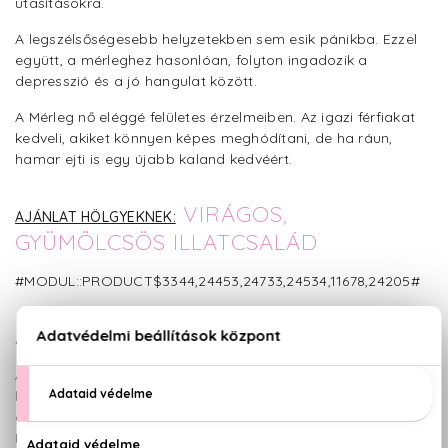
utasításokra.
A legszélsőségesebb helyzetekben sem esik pánikba. Ezzel
együtt, a mérleghez hasonlóan, folyton ingadozik a
depresszió és a jó hangulat között.
A Mérleg nő eléggé felületes érzelmeiben. Az igazi férfiakat
kedveli, akiket könnyen képes meghódítani, de ha ráun,
hamar ejti is egy újabb kaland kedvéért.
VIRÁGOS,
AJÁNLAT HÖLGYEKNEK:
GYÜMÖLCSÖS ILLATCSALÁD
#MODUL::PRODUCT$3344,24453,24733,24534,11678,24205#
A MÉRLEG FÉRFI JELLEMVONÁSAI:
A Mérleg férfi kiegyensúlyozott és nagyon érzékeny. De ez a
kiegyensúlyozottság nagy erőfeszítés eredménye, hisz az
élete örök ide-oda lengés. Folyton a boldogságot keresi.
Mindig barátságos, soha senkit nem akar megharagítani.