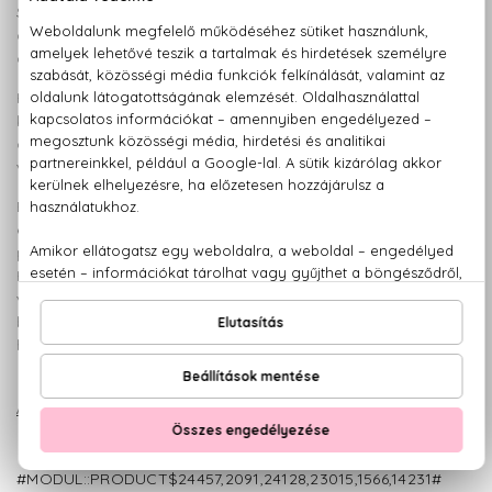
Szereti, ha dícsérik és sosem érti meg más érzelmeit. Képes
a kompromisszumra, de a nagy áldozatokra is. A komoly
dolgokban viszont nehezn dönt.
Hirtelen haragú, de hamar türtőzteti magát és képes
kijavítani a hibáit. Ezzel együtt a harag sok rosszat és kárt
okozhat az életében. Nyíltan senki sem mer szembeszállni
vele, de a háta mögött sok ellensége lehet.
Elragadó egyéniség és tudja, hogy hogyan kell meghódítani
egy nőt, ám ha egymáséi lettek, többé nem engedi el a
partnerét, minden igyekezetével a kedvében jár majd.
Hamar szerelmes lesz, s ha csalódik, aligha képes véget
vetni egy kapcsolatnak. Eléggé nehezen különbözteti meg a
barátságot a szerelemtől. Szereti uralni a nőt és elvárja,
hogy az csak az övé legyen.
CITRUSOS, AROMÁS
AJÁNLAT URAKNAK:
ILLATOK
#MODUL::PRODUCT$24457,2091,24128,23015,1566,14231#