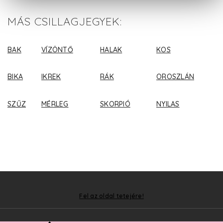
MÁS CSILLAGJEGYEK:
BAK
VÍZÖNTŐ
HALAK
KOS
BIKA
IKREK
RÁK
OROSZLÁN
SZŰZ
MÉRLEG
SKORPIÓ
NYILAS
Fel az oldal tetejére!