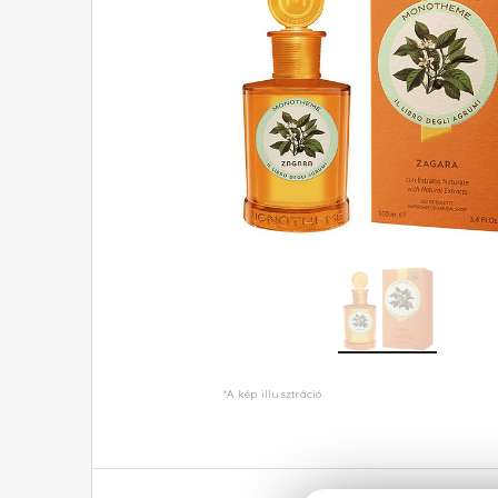
*A kép illusztráció