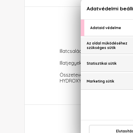
Illatcsalád: Citrusos
Illatjegyek: narancsvirág
Összetevők: ALCOHOL DENA
HYDROXYHYDROCINNAMATE, LIMON