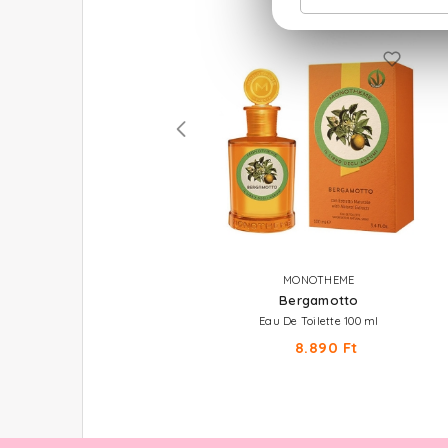
GUERLAIN
MONOTHEME
Aqua Allegoria Pamplelune
Bergamotto
Eau De Toilette
Eau De Toilette 100 ml
23.530 Ft -tól
8.890 Ft