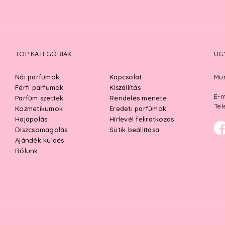
TOP KATEGÓRIÁK
ÜG
Női parfümök
Kapcsolat
Mun
Férfi parfümök
Kiszállítás
E-m
Parfüm szettek
Rendelés menete
Tel
Kozmetikumok
Eredeti parfümök
Hajápolás
Hírlevél feliratkozás
Díszcsomagolás
Sütik beállítása
Ajándék küldés
Rólunk