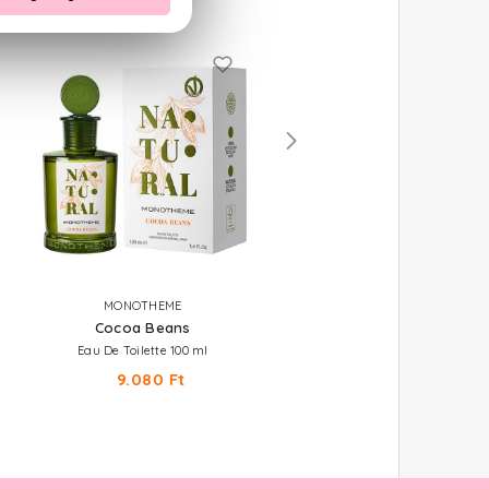
ÚJDONSÁG
MONOTHEME
MONOTHEME
Cocoa Beans
Honeysuckle
Eau De Toilette 100 ml
Eau De Toilette 100 ml
9.080 Ft
9.160 Ft