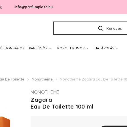
info@parfumplaza.hu
g)
Keresés
ÚJDONSÁGOK
PARFÜMÖK
KOZMETIKUMOK
HAJÁPOLÁS
au De Toilette
Monotheme
Monotheme Zagara Eau De Toilette 10
MONOTHEME
Zagara
Eau De Toilette 100 ml