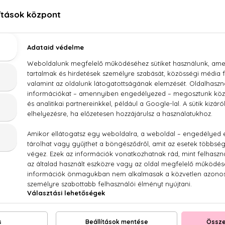
Monotheme Zagara Eau De Toilette 100 ml
T., AQUA (WATER), PARFUM (FRAGRANCE), PENTAER
ENE, LINALOOL, CITRAL, GERANIOL, CITRONELLOL.
NEKED AJÁNLJUK