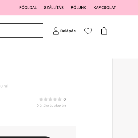
FŐOLDAL
SZÁLLÍTÁS
RÓLUNK
KAPCSOLAT
Belépés
0 ml
0
0 értékelés alapján