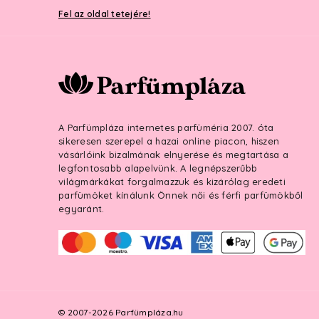
Fel az oldal tetejére!
A Parfümpláza internetes parfüméria 2007. óta
sikeresen szerepel a hazai online piacon, hiszen
vásárlóink bizalmának elnyerése és megtartása a
legfontosabb alapelvünk. A legnépszerűbb
világmárkákat forgalmazzuk és kizárólag eredeti
parfümöket kínálunk Önnek női és férfi parfümökből
egyaránt.
© 2007-2026 Parfümpláza.hu