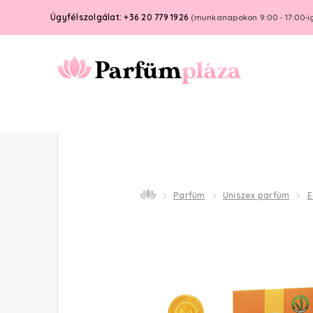
Ügyfélszolgálat: +36 20 779 1926
(munkanapokon 9:00 - 17:00-i
Parfüm
Uniszex parfüm
E