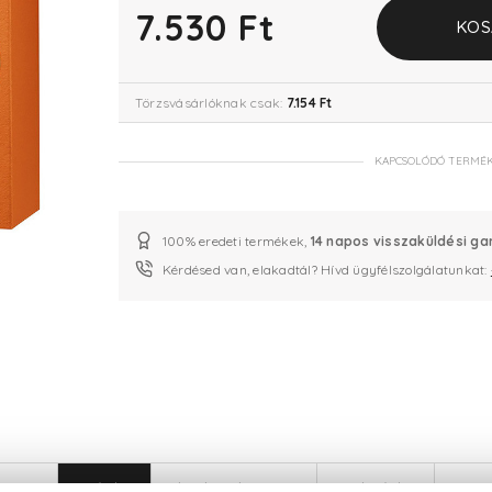
7.530 Ft
KOS
Törzsvásárlóknak csak:
7.154 Ft
KAPCSOLÓDÓ TERMÉ
100% eredeti termékek,
14 napos visszaküldési ga
Kérdésed van, elakadtál? Hívd ügyfélszolgálatunkat:
LEÍRÁS
ÉRTÉKELÉSEK (0)
SZÁLLÍTÁS