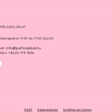
YFÉLSZOLGÁLAT
kanapokon 9:00 és 17:00 között:
ail:
info@parfumplaza.hu
efon:
+36 20 779 1926
ÁSZF
Adatvédelem
Szállítás és fizetés