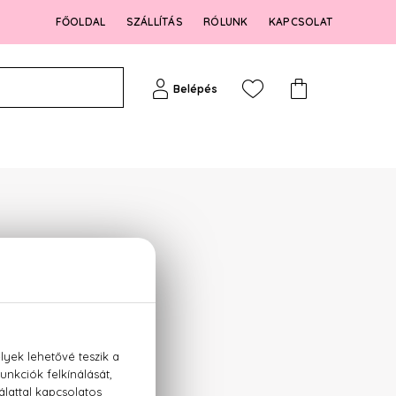
FŐOLDAL
SZÁLLÍTÁS
RÓLUNK
KAPCSOLAT
Belépés
ák közül: