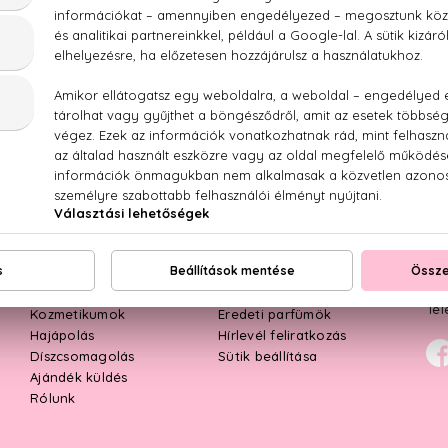
MÖK
KOZMETIKUMOK
SMINK
HAJ
TOP KATEGÓRIÁK
ÜG
Női parfümök
Kapcsolat
Mun
Férfi parfümök
Kiszállítás
E-m
Parfüm szettek
Rendelés menete
Tel
Kozmetikumok
Eredeti parfümök
Hajápolás
Hírlevél feliratkozás
Díszcsomagolás
Sütik beállítása
Ajándék küldés
Rólunk