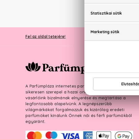
PARFÜ
Fel az oldal tetejére!
A Parfümpláza internetes parfüméria 2007. óta
sikeresen szerepel a hazai online piacon, hiszen
vásárlóink bizalmának elnyerése és megtartása a
legfontosabb alapelvünk. A legnépszerűbb
világmárkákat forgalmazzuk és kizárólag eredeti
parfümöket kínálunk Önnek női és férfi parfümökből
egyaránt.