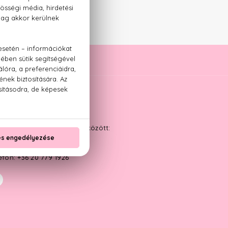
ÁPOLÁS
YFÉLSZOLGÁLAT
kanapokon 9:00 és 17:00 között:
ail:
info@parfumplaza.hu
efon:
+36 20 779 1926