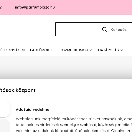
info@parfumplaza.hu
g)
Keresés
ÚJDONSÁGOK
PARFÜMÖK
KOZMETIKUMOK
HAJÁPOLÁS
NATURE OF AGIVA
Sajnos jelenleg a márka egyetlen terméke sem érhető el.
ánlataink megtekintéséhez válasszon az alábbi kategóri