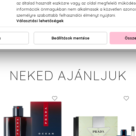
ndula, muskotályzsálya, menta, ambretta, ambroxan
ARFUM (FRAGRANCE), AQUA (WATER) LIMONENE, LINALOOL,
IONONE, ETHYLHEXYL SALICYLATE, BUTYL METHOXYDIB
(EXT. VIOLET 2)
NEKED AJÁNLJUK