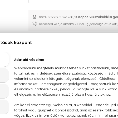
100% eredeti termékek,
14 napos visszaküldési ga
Kérdésed van, elakadtál? Hívd ügyfélszolgálatunkat:
LEÍRÁS
ÉRTÉKELÉSEK (0)
SZÁLLÍTÁS
Prada Luna Rossa Eau De Toilette