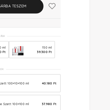
SÁRBA TESZEM
TÁSA
0 ml
150 ml
0 Ft
39.300 Ft
KEK
zett 100+10+100 ml
40.180 Ft
e Szett 100+100 ml
37.980 Ft