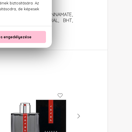
 ETHYLHEXYL METHOXYCINNAMATE,
ENZOYLMETHANE, CITRAL, BHT,