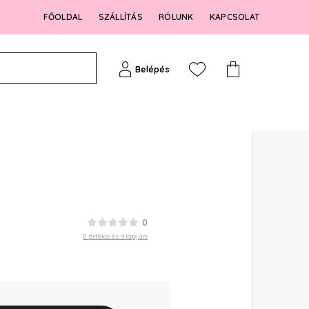
FŐOLDAL
SZÁLLÍTÁS
RÓLUNK
KAPCSOLAT
Belépés
0
0 értékelés alapján