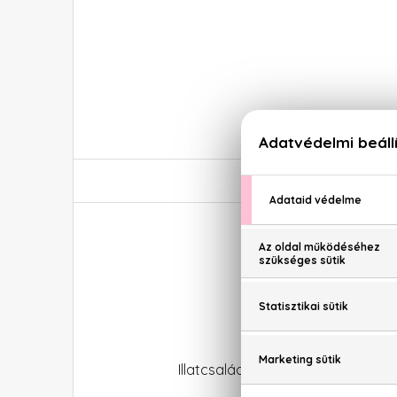
Illatcsalád: Citrus-aromás