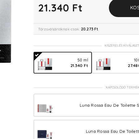
21.340 Ft
KO
Törzsvásárlóknak csak:
20.273 Ft
KISZERELÉS KIVÁLASZ
50 ml
10
21.340 Ft
27.48
KAPCSOLÓDÓ TERMÉ
Luna Rossa Eau De Toilette S
Luna Rossa Eau De Toilett