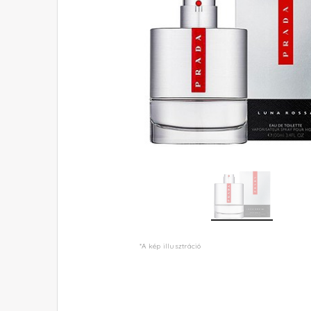
*A kép illusztráció