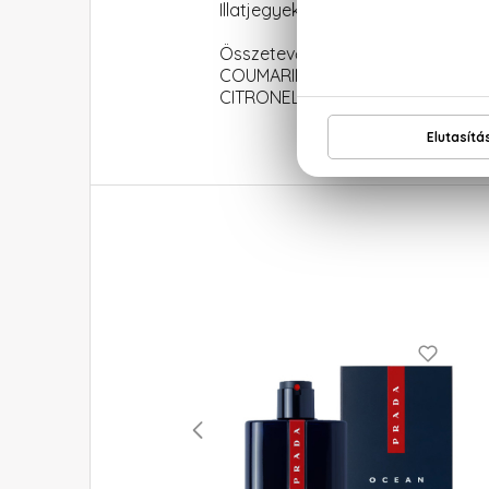
Illatjegyek: Keserűnarancs, leve
Összetevők: ALCOHOL DENAT, P
COUMARIN, ALPHA-ISOMETHYL 
CITRONELLOL,GERANIOL,CI 60730 