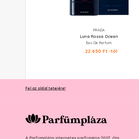
PRADA
PRADA
Luna Rossa Black
Luna Rossa Ocean
Eau De Parfum
Eau De Parfum
26.610 Ft -tól
22.650 Ft -tól
Fel az oldal tetejére!
A Parfümpláza internetes parfüméria 2007. óta