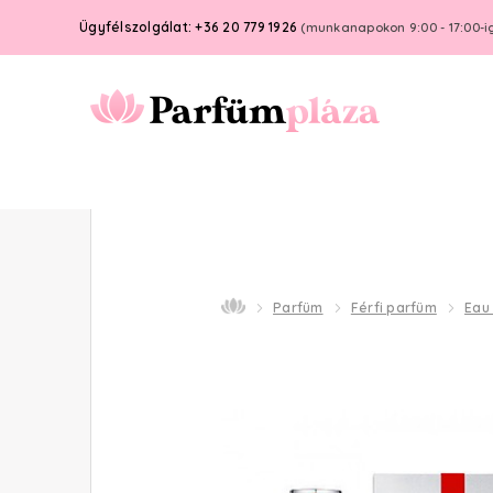
Ügyfélszolgálat: +36 20 779 1926
(munkanapokon 9:00 - 17:00-i
Parfüm
Férfi parfüm
Eau 