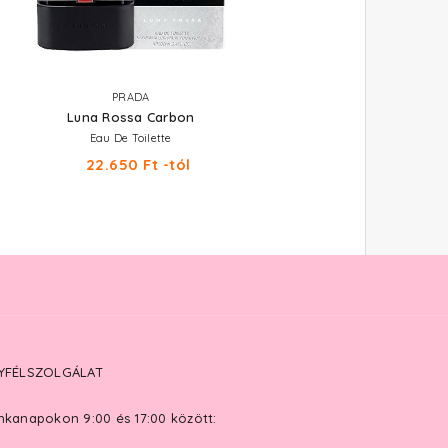
PRADA
PRADA
Luna Rossa Carbon
Luna Rossa Sport
Eau De Toilette
Eau De Toilette
22.650 Ft -tól
21.780 Ft -tól
YFÉLSZOLGÁLAT
kanapokon 9:00 és 17:00 között: