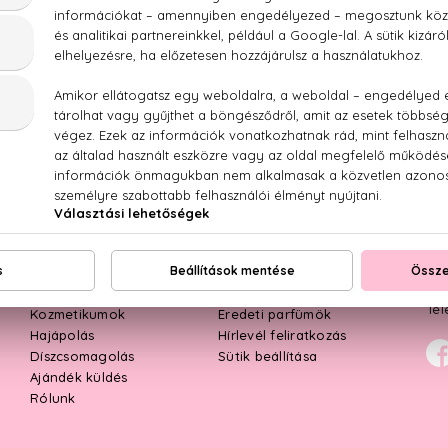
MÖK
KOZMETIKUMOK
SMINK
HAJ
TOP KATEGÓRIÁK
ÜG
Női parfümök
Kapcsolat
Mun
Férfi parfümök
Kiszállítás
E-m
Parfüm szettek
Rendelés menete
Tel
Kozmetikumok
Eredeti parfümök
Hajápolás
Hírlevél feliratkozás
Díszcsomagolás
Sütik beállítása
Ajándék küldés
Rólunk