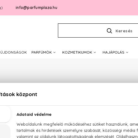
info@parfumplaza.hu
g)
Keresés
ÚJDONSÁGOK
PARFÜMÖK
KOZMETIKUMOK
HAJÁPOLÁS
REAL TIME
Sajnos jelenleg a márka egyetlen terméke sem érhető el.
ánlataink megtekintéséhez válasszon az alábbi kategóri