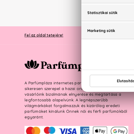
PARFÜ
Fel az oldal tetejére!
A Parfümpláza internetes parfüméria 2007. óta
sikeresen szerepel a hazai online piacon, hiszen
vásárlóink bizalmának elnyerése és megtartása a
legfontosabb alapelvünk. A legnépszerűbb
világmárkákat forgalmazzuk és kizárólag eredeti
parfümöket kínálunk Önnek női és férfi parfümökből
egyaránt.