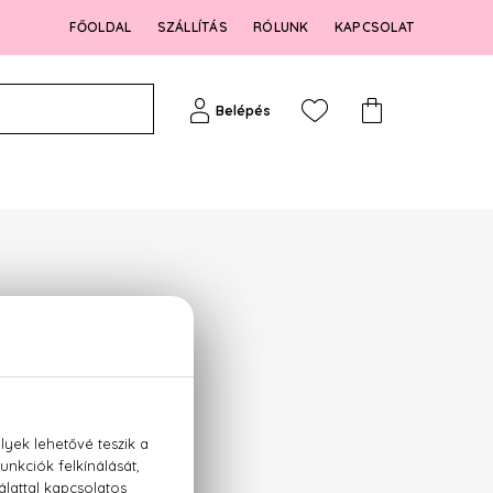
FŐOLDAL
SZÁLLÍTÁS
RÓLUNK
KAPCSOLAT
Belépés
ák közül: