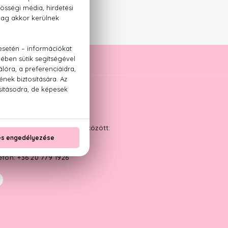
ÁPOLÁS
YFÉLSZOLGÁLAT
kanapokon 9:00 és 17:00 között:
ail:
info@parfumplaza.hu
efon:
+36 20 779 1926