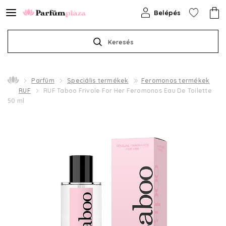
Belépés
Keresés
Parfüm
Speciális termékek
Feromonos termékek
RUF
RUF Taboo Frivole For Her Feromonos Eau De Toilette
50 ml