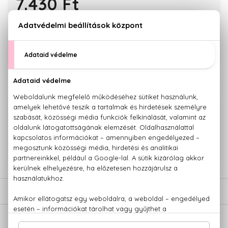
7.430 Ft
KOSÁRBA TESZEM
Törzsvásárlóknak csak:
7.059 Ft
KAPCSOLÓDÓ TERMÉKEK
100% eredeti termékek,
14 napos visszaküldési garanciával
+36 20
Kérdésed van, elakadtál? Hívd ügyfélszolgálatunkat:
779 1926
LEÍRÁS
ÉRTÉKELÉSEK (0)