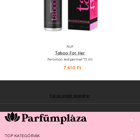
RUF
Taboo For Her
Feromon testpermet 15 ml
7.410 Ft
Fel az oldal tetejére!
TOP KATEGÓRIÁK