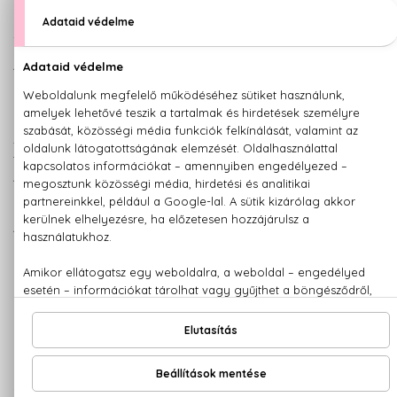
A SKORPIÓ FÉRFI JELLEMVONÁSAI:
A Skorpió férfit nem érdekli, mi lesz a meggondolatlanságai
következménye. Nagyon ambíciózus és könnyen
összpontosít a lényegre. Bátor és kiváló
kezdeményezőkészségű. Bár szabad szellem, mindig
szüksége van egy tanácsadóra, akire biztosan
támaszkodhat. A gyengeséget elítéli, mégis gyakran labilis.
Az életben gyakran mindent egy kockára tesz, a gazdasági
ügyekben viszont nagyszerű gyakorlati érzékkel rendelkezik.
A Skorpió férfi dinamikus, jó munkabírású, de gyakran
elfecsérli az energiáját. Annak ellenére, hogy számára az
élet nagy nehézséget, valóságos kínt jelent, hamar talpra áll
bármilyen kudarc után.
Egy nőnek veszélyes kettesben maradnia a Skorpió férfival.
Nem ismeri az önmegtartóztatást, folyton kalandra vágyik.
AJÁNLAT
: ORIENTÁLIS,
URAKNAK