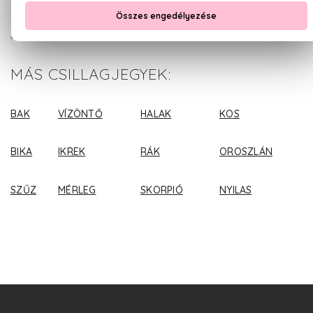
FOUGÉRE ILLATOK
#MODUL::PRODUCT$16324,24416,11601,23360,16689,2571#
MÁS CSILLAGJEGYEK:
BAK
VÍZÖNTŐ
HALAK
KOS
BIKA
IKREK
RÁK
OROSZLÁN
SZŰZ
MÉRLEG
SKORPIÓ
NYILAS