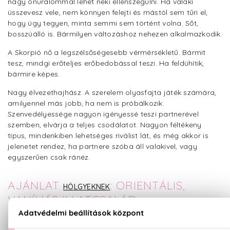
nagy önuralommal lehet neki ellenszegülni. Ha valaki
üsszevesz vele, nem könnyen felejti és mástól sem tűri el,
hogy úgy tegyen, minta semmi sem történt volna. Sőt,
bosszúálló is. Bármilyen változáshoz nehezen alkalmazkodik.
A Skorpió nő a legszélsőségesebb vérmérsékletű. Bármit
tesz, mindgi erőteljes erőbedobással teszi. Ha feldühítik,
bármire képes.
Nagy élvezethajhász. A szerelem olyasfajta játék számára,
amilyennel más jobb, ha nem is próbálkozik.
Szenvedélyessége nagyon igényessé teszi partnerével
szemben, elvárja a teljes csodálatot. Nagyon féltékeny
típus, mindenkiben lehetséges riválist lát, és még akkor is
jelenetet rendez, ha partnere szóba áll valakivel, vagy
egyszerűen csak ránéz.
AJÁNLAT
: ORIENTÁLIS,
HÖLGYEKNEK
VANÍLIÁS ILLATCSALÁD
#MODUL::PRODUCT$20695,23931,12604,1001,11704,1703,1127,24